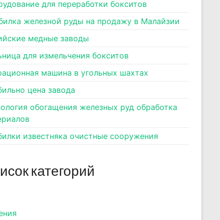
рудование для переработки бокситов
билка железной руды на продажу в Малайзии
ийские медные заводы
ьница для измельчения бокситов
рационная машина в угольных шахтах
бильно цена завода
нология обогащения железных руд обработка
ериалов
билки известняка очистные сооружения
исок категорий
ения