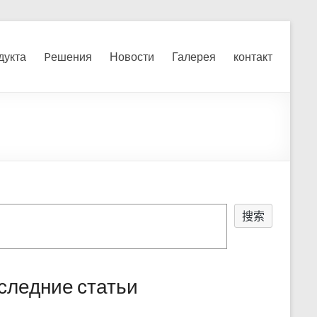
я, измельчения печного
дукта
Pешения
Новости
Галерея
контакт
搜索
следние статьи