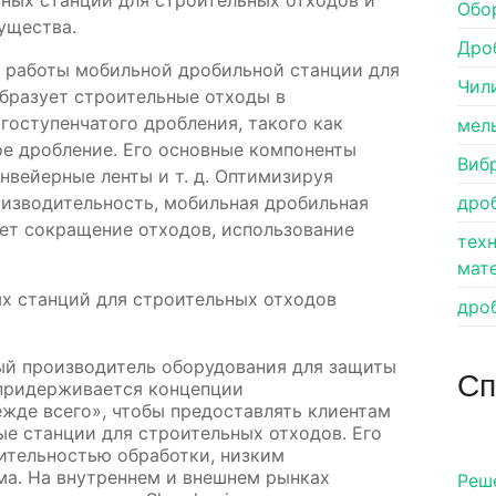
ных станций для строительных отходов и
Обо
ущества.
Дро
п работы мобильной дробильной станции для
Чил
бразует строительные отходы в
оступенчатого дробления, такого как
мел
ое дробление. Его основные компоненты
Виб
нвейерные ленты и т. д. Оптимизируя
оизводительность, мобильная дробильная
дро
ет сокращение отходов, использование
тех
мат
х станций для строительных отходов
дро
ный производитель оборудования для защиты
Сп
 придерживается концепции
ежде всего», чтобы предоставлять клиентам
е станции для строительных отходов. Его
ительностью обработки, низким
ма. На внутреннем и внешнем рынках
Pеш