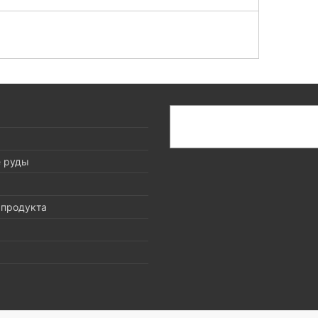
搜
索
е руды
 продукта