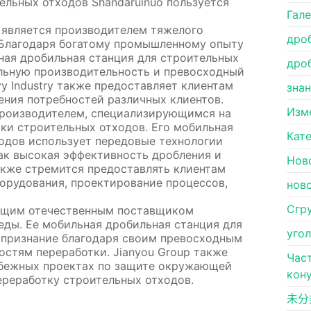
ельных отходов Shandaruinuo пользуется
Гал
try является производителем тяжелого
дро
.Благодаря богатому промышленному опыту
ная дробильная станция для строительных
дро
бильную производительность и превосходный
vy Industry также предоставляет клиентам
зна
ения потребностей различных клиентов.
Изм
 производителем, специализирующимся на
ки строительных отходов. Его мобильная
Кат
одов использует передовые технологии
ак высокая эффективность дробления и
Нов
акже стремится предоставлять клиентам
орудования, проектирование процессов,
нов
Сгр
едущим отечественным поставщиком
ды. Ее мобильная дробильная станция для
уго
 признание благодаря своим превосходным
стям переработки. Jianyou Group также
Час
рубежных проектах по защите окружающей
кон
ереработку строительных отходов.
未分