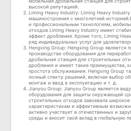
мобильная дробильная станция для строит
высокой репутацией.
Liming Heavy Industry: Liming Heavy Indus
машиностроения с многолетней историей
и профессиональным технологиям, мобиль
отходов Liming Heavy Industry имеет ста
эффект дробления. Кроме того, Liming Hea
ряд индивидуальных услуг для удовлетвор
Hengxing Group: Hengxing Group является
производстве оборудования для переработ
дробильная станция для строительных отх
дробления и имеет такие преимущества, к
простота обслуживания. Hengxing Group т
полный спектр решений, включая выбор об
монтаж и ввод в эксплуатацию и т. д.
Jianyou Group: Jianyou Group является в
оборудования для защиты окружающей сре
строительных отходов завоевала широкое
характеристикам и эффективным возможно
активно участвует в отечественных и за
среды и вносит свой вклад в глобальную п