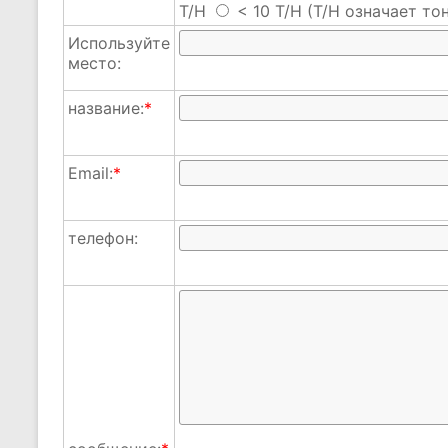
T/H
< 10 T/H
(T/H означает тон
Используйте
место:
название:
*
Email:
*
телефон: