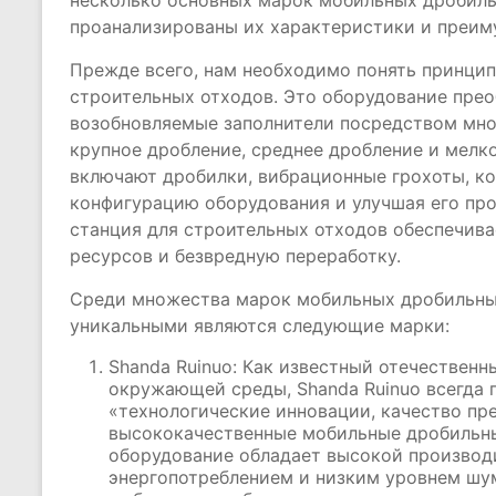
несколько основных марок мобильных дробиль
проанализированы их характеристики и преим
Прежде всего, нам необходимо понять принци
строительных отходов. Это оборудование прео
возобновляемые заполнители посредством мног
крупное дробление, среднее дробление и мелк
включают дробилки, вибрационные грохоты, ко
конфигурацию оборудования и улучшая его пр
станция для строительных отходов обеспечива
ресурсов и безвредную переработку.
Среди множества марок мобильных дробильны
уникальными являются следующие марки:
Shanda Ruinuo: Как известный отечествен
окружающей среды, Shanda Ruinuo всегда
«технологические инновации, качество пр
высококачественные мобильные дробильны
оборудование обладает высокой производ
энергопотреблением и низким уровнем шу