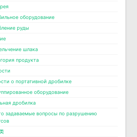
ерея
бильное оборудование
бление руды
ние
ельчение шлака
егория продукта
ости
ости о портативной дробилке
уппированное оборудование
льная дробилка
то задаваемые вопросы по разрушению
усов
类