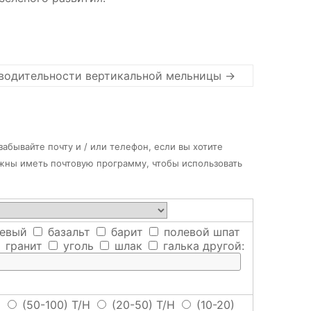
зводительности вертикальной мельницы
→
абывайте почту и / или телефон, если вы хотите
лжны иметь почтовую программу, чтобы использовать
евый
базальт
барит
полевой шпат
гранит
уголь
шлак
галька
другой:
H
(50-100) T/H
(20-50) T/H
(10-20)