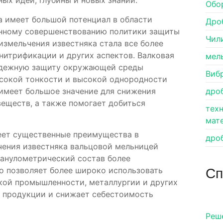
ых идей, глубины и новых знаний.
Обо
а имеет большой потенциал в области
Дро
нному совершенствованию политики защиты
Чил
змельчения известняка стала все более
нитрификации и других аспектов. Валковая
мел
надежную защиту окружающей среды
Виб
ысокой тонкости и высокой однородности
 имеет большое значение для снижения
дро
еществ, а также помогает добиться
тех
мат
меет существенные преимущества в
дро
чения известняка вальцовой мельницей
ранулометрический состав более
Сп
о позволяет более широко использовать
кой промышленности, металлургии и других
 продукции и снижает себестоимость
Pеш