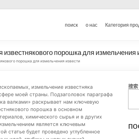
ование для дробления угл
поиск
о нас
Категория про
ка
 известнякового порошка для измельчения 
якового порошка для измельчения извести
搜索
ископаемых, измельчение известняка
сфере моей страны. Подзаголовок параграфа
ка валками» раскрывает нам ключевую
естнякового порошка в основном
териалов, химического сырья и в других
по
 измельчением является ключевым
ой статье будет проведено углубленное