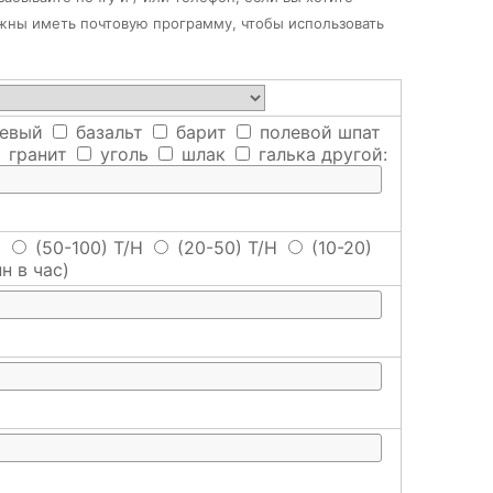
лжны иметь почтовую программу, чтобы использовать
евый
базальт
барит
полевой шпат
гранит
уголь
шлак
галька
другой:
H
(50-100) T/H
(20-50) T/H
(10-20)
н в час)