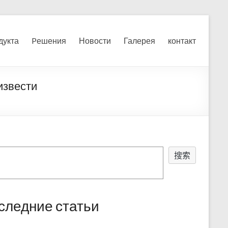
я, измельчения печного
дукта
Pешения
Новости
Галерея
контакт
извести
搜索
следние статьи