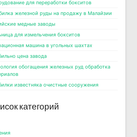
рудование для переработки бокситов
билка железной руды на продажу в Малайзии
ийские медные заводы
ьница для измельчения бокситов
рационная машина в угольных шахтах
бильно цена завода
нология обогащения железных руд обработка
ериалов
билки известняка очистные сооружения
исок категорий
ения