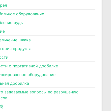
ерея
бильное оборудование
бление руды
ние
ельчение шлака
егория продукта
ости
ости о портативной дробилке
уппированное оборудование
льная дробилка
то задаваемые вопросы по разрушению
усов
类