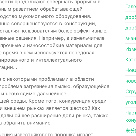
звести продолжают совершать прорывы в
Гал
янным развитием обрабатывающей
одство мукомольного оборудования.
дро
янно совершенствуются в конструкции,
дро
ставляя пользователям более эффективные,
енные решения. Например, в измельчителе
зна
опрочные и износостойкие материалы для
Изм
е время в нем используется передовая
Кат
зированного и интеллектуального
ации. .
Нов
я с некоторыми проблемами в области
нов
 проблема загрязнения пылью, образующейся
Сгр
, и необходимо дальнейшее
ей среды. Кроме того, конкуренция среди
уго
и внешнем рынках является жесткой.Как
Час
 дальнейшее расширение доли рынка, также
кон
а обратить внимание.
未分
чения известнякового порошка играет