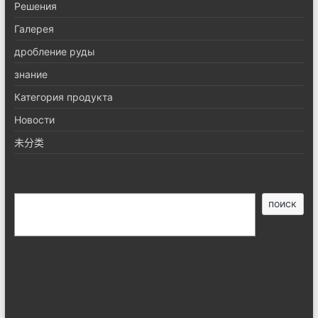
Pешения
Галерея
дробление руды
знание
Категория продукта
Новости
未分类
搜
поиск
索