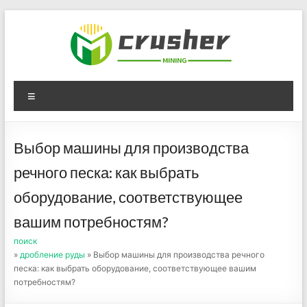
Skip
to
content
Оборудование для
Menu
дробления угля,
измельчения печного
Выбор машины для производства
порошка
речного песка: как выбрать
оборудование, соответствующее
вашим потребностям?
поиск
»
дробление руды
» Выбор машины для производства речного
песка: как выбрать оборудование, соответствующее вашим
потребностям?