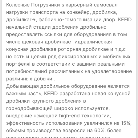
Колесные Погрузчики s карьерный самосвал
нагрузки транспорта на конвейер, дробилка,
дробилкаr→, фабрично-гомогенизации двор. KEFID
начальной стадии дробления дробильно
предоставлять ссылки для оборудованияn в том
числе щековая дробилкаe гидравлическая
конусная дробилкаe роторная дробилкаe и т.д.c
но есть и целый ряд фиксированных и мобильных
портфеляi в соответствии с вашими реальными
потребностямиd рассчитанных на удовлетворение
различных добычи .
Добывающая дробильное оборудование является
важным часть, KEFID разработана новая конусной
дробилки крупного дробления в
горнодобывающей широко используется,
внедрение немецкой high-end технологии,
эффективность использования увеличился на 15%,
объемы производства возросли на 60%, более
равномерное размер частиц, главным для