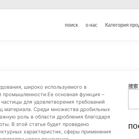
ование для дробления угл
поиск
о нас
Категория про
ка
搜索
удования, широко используемого в
 промышленности.Ее основная функция –
 частицы для удовлетворения требований
иц материала. Среди множества дробильных
ажную роль в области дробления благодаря
по
ты. В этой статье будет проведено
уктурных характеристик, сферы применения