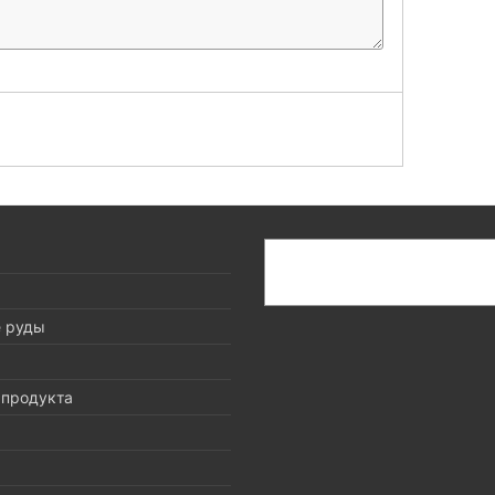
搜
索
е руды
 продукта