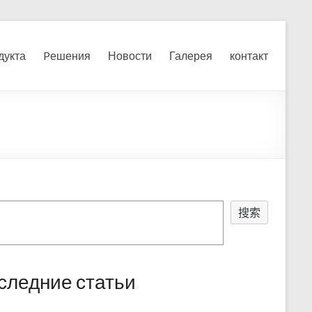
я, измельчения печного
дукта
Pешения
Новости
Галерея
контакт
搜索
следние статьи