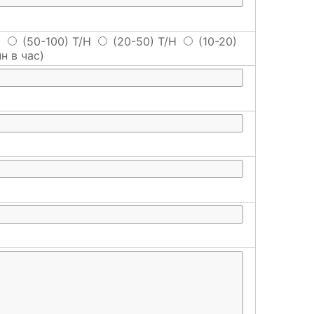
H
(50-100) T/H
(20-50) T/H
(10-20)
н в час)