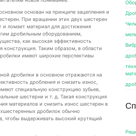
 читателям новое понимание.
Обо
основном основан на принципе зацепления и
Дро
естерен. При вращении этих двух шестерен
Чил
ет и ломает материал для достижения
угим дробильным оборудованием,
мел
ущества, как высокая эффективность
Виб
я конструкция. Таким образом, в области
дробилки имеют широкие перспективы
дро
тех
мат
ной дробилки в основном отражаются на
ективность дробления и снизить износ,
дро
меют специальную конструкцию зубьев,
альные шестерни и т. д. Такая конструкция
Сп
ия материалов и снизить износ шестерен в
вухшестеренных дробилок обычно
в, чтобы выдерживать высокий крутящий
Pеш