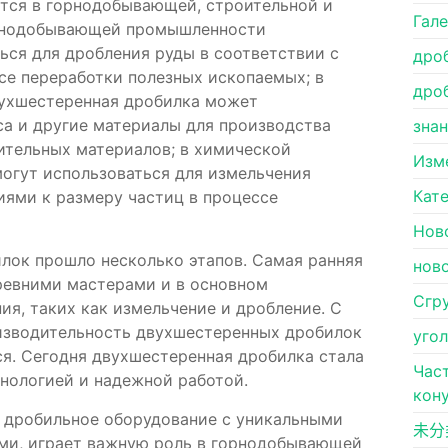
тся в горнодобывающей, строительной и
Гал
орнодобывающей промышленности
ся для дробления руды в соответствии с
дро
се переработки полезных ископаемых; в
дро
ухшестеренная дробилка может
са и другие материалы для производства
зна
оительных материалов; в химической
Изм
гут использоваться для измельчения
Кат
иями к размеру частиц в процессе
Нов
лок прошло несколько этапов. Самая ранняя
нов
ревними мастерами и в основном
Сгр
ия, таких как измельчение и дробление. С
оизводительность двухшестеренных дробилок
уго
я. Сегодня двухшестеренная дробилка стала
Час
нологией и надежной работой.
кон
к дробильное оборудование с уникальными
未分
ми, играет важную роль в горнодобывающей