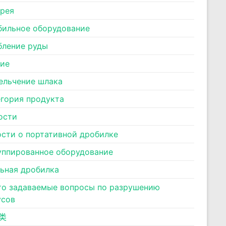
ерея
бильное оборудование
бление руды
ние
ельчение шлака
егория продукта
ости
ости о портативной дробилке
уппированное оборудование
льная дробилка
то задаваемые вопросы по разрушению
усов
类