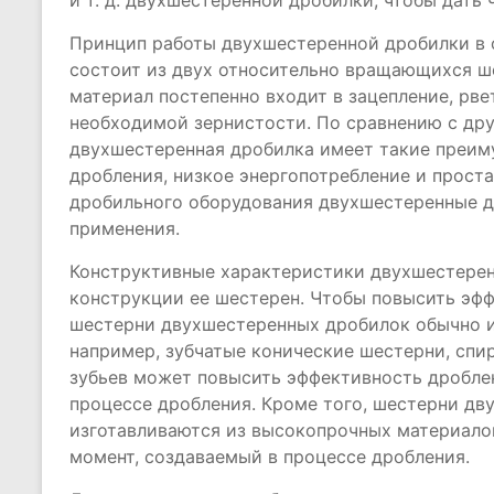
и т. д. двухшестеренной дробилки, чтобы дать
Принцип работы двухшестеренной дробилки в 
состоит из двух относительно вращающихся ш
материал постепенно входит в зацепление, рв
необходимой зернистости. По сравнению с др
двухшестеренная дробилка имеет такие преим
дробления, низкое энергопотребление и проста
дробильного оборудования двухшестеренные 
применения.
Конструктивные характеристики двухшестерен
конструкции ее шестерен. Чтобы повысить эфф
шестерни двухшестеренных дробилок обычно и
например, зубчатые конические шестерни, спир
зубьев может повысить эффективность дроблен
процессе дробления. Кроме того, шестерни д
изготавливаются из высокопрочных материало
момент, создаваемый в процессе дробления.