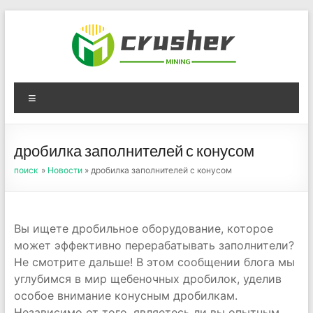
Skip
to
content
Оборудование для
Menu
дробления угля,
измельчения печного
дробилка заполнителей с конусом
порошка
поиск
»
Новости
» дробилка заполнителей с конусом
Вы ищете дробильное оборудование, которое
может эффективно перерабатывать заполнители?
Не смотрите дальше! В этом сообщении блога мы
углубимся в мир щебеночных дробилок, уделив
особое внимание конусным дробилкам.
Независимо от того, являетесь ли вы опытным