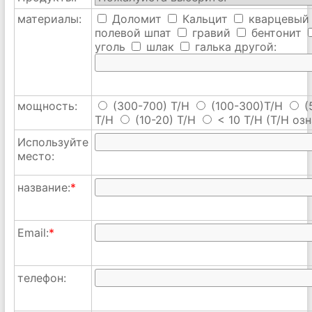
материалы:
Доломит
Кальцит
кварцевый
полевой шпат
гравий
бентонит
уголь
шлак
галька
другой:
мощность:
(300-700) T/H
(100-300)T/H
(
T/H
(10-20) T/H
< 10 T/H
(T/H озн
Используйте
место:
название:
*
Email:
*
телефон: