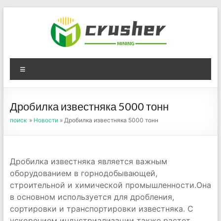
Skip
to
content
Оборудование для
Menu
дробления угля,
измельчения печного
Дробилка известняка 5000 тонн
порошка
поиск
»
Новости
» Дробилка известняка 5000 тонн
Дробилка известняка является важным
оборудованием в горнодобывающей,
строительной и химической промышленности.Она
в основном используется для дробления,
сортировки и транспортировки известняка. С
ускорением индустриализации также растет