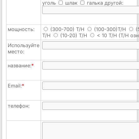
уголь
шлак
галька
другой:
мощность:
(300-700) T/H
(100-300)T/H
(
T/H
(10-20) T/H
< 10 T/H
(T/H озн
Используйте
место:
название:
*
Email:
*
телефон: