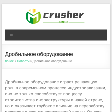
Skip
to
content
Оборудование для
Menu
дробления угля,
измельчения печного
Дробильное оборудование
порошка
поиск
»
Новости
» Дробильное оборудование
Дробильное оборудование играет решающую
роль в современном процессе индустриализации,
оно не только способствует процессу
строительства инфраструктуры в нашей стране,
но и оказывает глубокое влияние на переработку
ресурсов и защиту окружающей среды. Однако