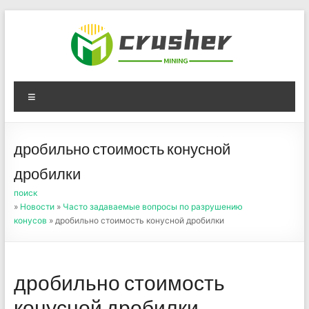
Skip
to
content
Оборудование для
Menu
дробления угля,
измельчения печного
дробильно стоимость конусной
порошка
дробилки
поиск
»
Новости
»
Часто задаваемые вопросы по разрушению
конусов
» дробильно стоимость конусной дробилки
дробильно стоимость
конусной дробилки