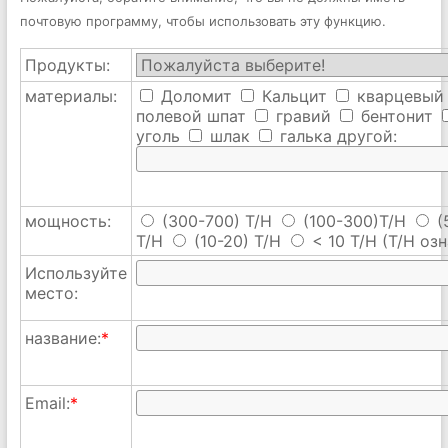
почтовую программу, чтобы использовать эту функцию.
Продукты:
материалы:
Доломит
Кальцит
кварцевый
полевой шпат
гравий
бентонит
уголь
шлак
галька
другой:
мощность:
(300-700) T/H
(100-300)T/H
(
T/H
(10-20) T/H
< 10 T/H
(T/H озн
Используйте
место:
название:
*
Email:
*