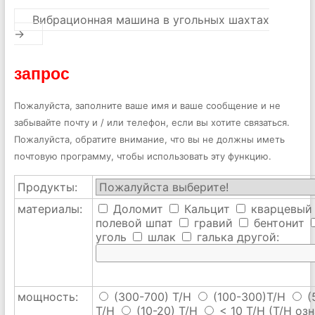
Вибрационная машина в угольных шахтах
→
запрос
Пожалуйста, заполните ваше имя и ваше сообщение и не
забывайте почту и / или телефон, если вы хотите связаться.
Пожалуйста, обратите внимание, что вы не должны иметь
почтовую программу, чтобы использовать эту функцию.
Продукты:
материалы:
Доломит
Кальцит
кварцевый
полевой шпат
гравий
бентонит
уголь
шлак
галька
другой:
мощность:
(300-700) T/H
(100-300)T/H
(
T/H
(10-20) T/H
< 10 T/H
(T/H озн