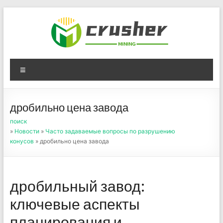
Skip
to
content
Оборудование для
Menu
дробления угля,
измельчения печного
дробильно цена завода
порошка
поиск
»
Новости
»
Часто задаваемые вопросы по разрушению
конусов
» дробильно цена завода
дробильный завод:
ключевые аспекты
планирования и