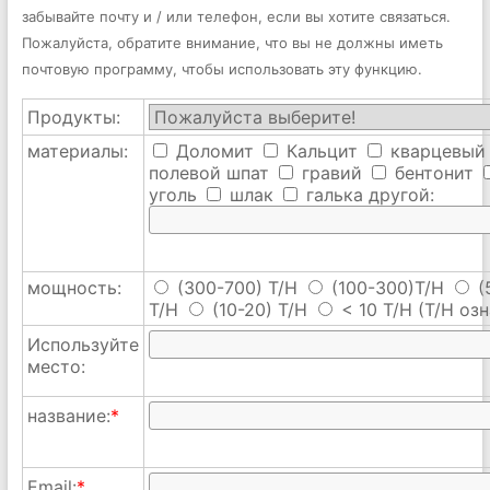
забывайте почту и / или телефон, если вы хотите связаться.
Пожалуйста, обратите внимание, что вы не должны иметь
почтовую программу, чтобы использовать эту функцию.
Продукты:
материалы:
Доломит
Кальцит
кварцевый
полевой шпат
гравий
бентонит
уголь
шлак
галька
другой:
мощность:
(300-700) T/H
(100-300)T/H
(
T/H
(10-20) T/H
< 10 T/H
(T/H озн
Используйте
место:
название:
*
Email:
*