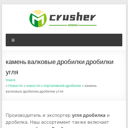
Skip
to
content
Оборудование для
Menu
дробления угля,
измельчения печного
камень валковые дробилки дробилки
порошка
угля
поиск
»
Новости
»
новости о портативной дробилке
» камень
валковые дробилки дробилки угля
Производитель и экспортер
угля дробилка
и
дробилка. Наш ассортимент также включает