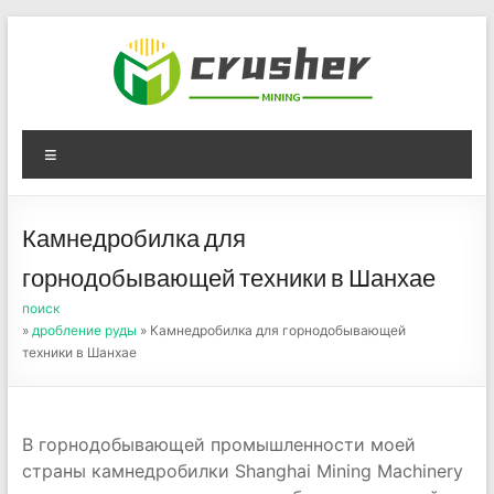
Skip
to
content
Оборудование для
Menu
дробления угля,
измельчения печного
Камнедробилка для
порошка
горнодобывающей техники в Шанхае
поиск
»
дробление руды
» Камнедробилка для горнодобывающей
техники в Шанхае
В горнодобывающей промышленности моей
страны камнедробилки Shanghai Mining Machinery