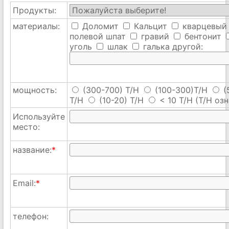
Продукты:
материалы:
Доломит
Кальцит
кварцевый
полевой шпат
гравий
бентонит
уголь
шлак
галька
другой:
мощность:
(300-700) T/H
(100-300)T/H
(
T/H
(10-20) T/H
< 10 T/H
(T/H озн
Используйте
место:
название:
*
Email:
*
телефон: