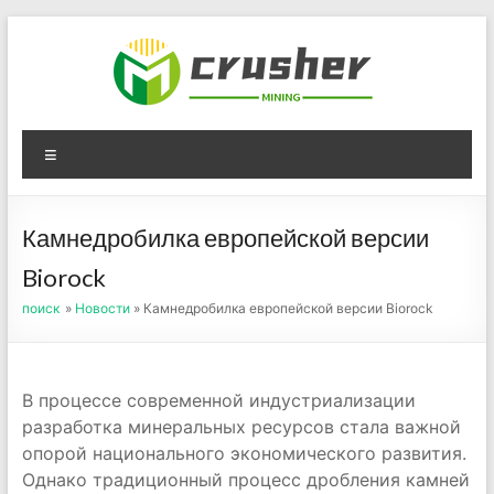
Skip
to
content
Оборудование для
Menu
дробления угля,
измельчения печного
Камнедробилка европейской версии
порошка
Biorock
поиск
»
Новости
» Камнедробилка европейской версии Biorock
В процессе современной индустриализации
разработка минеральных ресурсов стала важной
опорой национального экономического развития.
Однако традиционный процесс дробления камней