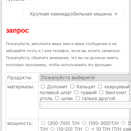
Крупная камнедробильная машина
→
запрос
Пожалуйста, заполните ваше имя и ваше сообщение и не
забывайте почту и / или телефон, если вы хотите связаться.
Пожалуйста, обратите внимание, что вы не должны иметь
почтовую программу, чтобы использовать эту функцию.
Продукты:
материалы:
Доломит
Кальцит
кварцевый
полевой шпат
гравий
бентонит
уголь
шлак
галька
другой:
мощность:
(300-700) T/H
(100-300)T/H
(
T/H
(10-20) T/H
< 10 T/H
(T/H озн