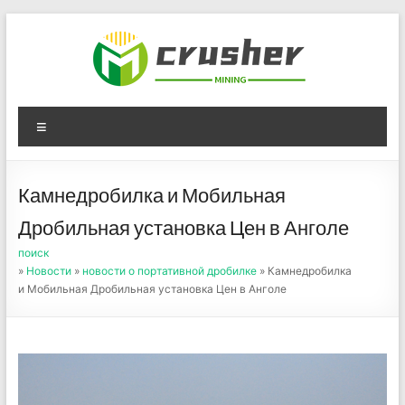
Skip
to
content
Оборудование для
Menu
дробления угля,
измельчения печного
Камнедробилка и Мобильная
порошка
Дробильная установка Цен в Анголе
поиск
»
Новости
»
новости о портативной дробилке
» Камнедробилка
и Мобильная Дробильная установка Цен в Анголе