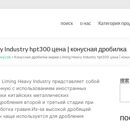
ование для дробления угл
поиск
о нас
Категория про
ка
 Industry hpt300 цена | конусная дробилка
онусов
» Конусная дробилка марки Liming Heavy Industry hpt300 цена | кон
搜索
Liming Heavy Industry представляет собой
нную с использованием иностранных
ики китайских металлических
дробления второй и третьей стадии при
аботка гравия.Из-за высокой дробящей
по
н чаще используется для дробления