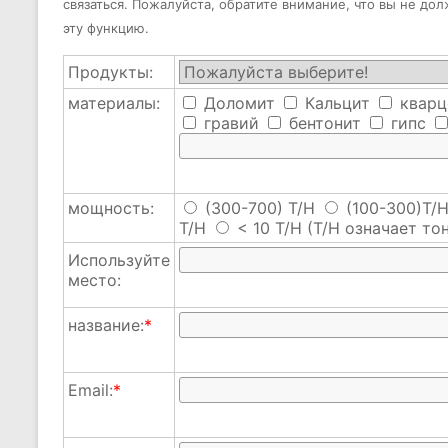
связаться. Пожалуйста, обратите внимание, что вы не до
эту функцию.
Продукты:
материалы:
Доломит
Кальцит
кварц
гравий
бентонит
гипс
мощность:
(300-700) T/H
(100-300)T/
T/H
< 10 T/H
(T/H означает тон
Используйте
место:
название:
*
Email:
*