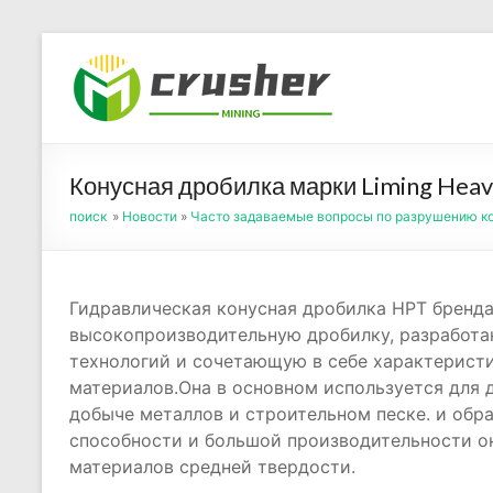
Skip
to
Оборуд
content
порош
Конусная дробилка марки Liming Heavy
поиск
»
Новости
»
Часто задаваемые вопросы по разрушению к
Гидравлическая конусная дробилка HPT бренда 
высокопроизводительную дробилку, разработа
технологий и сочетающую в себе характерист
материалов.Она в основном используется для 
добыче металлов и строительном песке. и обр
способности и большой производительности о
материалов средней твердости.