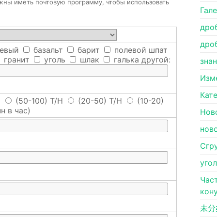
лжны иметь почтовую программу, чтобы использовать
Гал
дро
дро
евый
базальт
барит
полевой шпат
гранит
уголь
шлак
галька
другой:
зна
Изм
Кат
H
(50-100) T/H
(20-50) T/H
(10-20)
н в час)
Нов
нов
Сгр
уго
Час
кон
未分