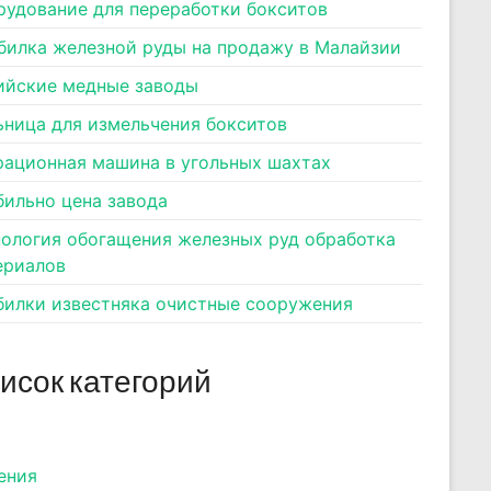
рудование для переработки бокситов
билка железной руды на продажу в Малайзии
ийские медные заводы
ьница для измельчения бокситов
рационная машина в угольных шахтах
бильно цена завода
нология обогащения железных руд обработка
ериалов
билки известняка очистные сооружения
исок категорий
ения