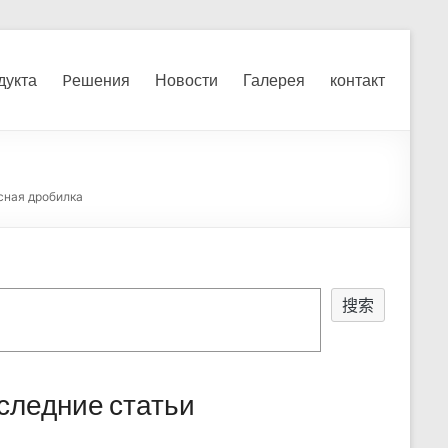
я, измельчения печного
дукта
Pешения
Новости
Галерея
контакт
усная дробилка
搜索
следние статьи