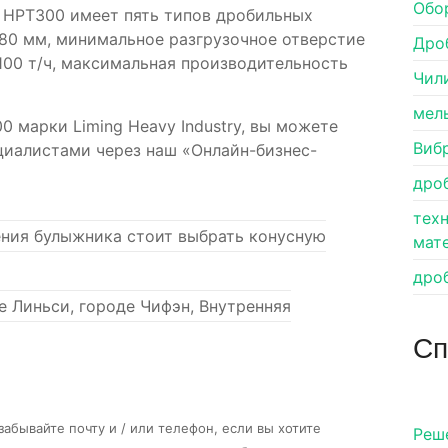
Обо
y HPT300 имеет пять типов дробильных
80 мм, минимальное разгрузочное отверстие
Дро
00 т/ч, максимальная производительность
Чил
мел
0 марки Liming Heavy Industry, вы можете
Виб
циалистами через наш «Онлайн-бизнес-
дро
тех
ения булыжника стоит выбрать конусную
мат
дро
е Линьси, городе Чифэн, Внутренняя
Сп
абывайте почту и / или телефон, если вы хотите
Pеш