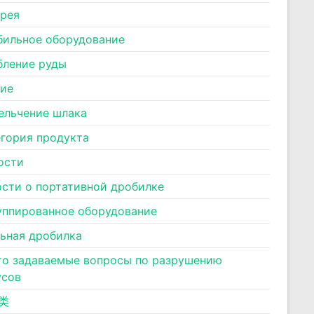
ерея
бильное оборудование
бление руды
ние
ельчение шлака
егория продукта
ости
ости о портативной дробилке
уппированное оборудование
льная дробилка
то задаваемые вопросы по разрушению
усов
类