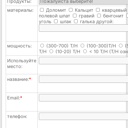
Продукты:
материалы:
Доломит
Кальцит
кварцевый
полевой шпат
гравий
бентонит
уголь
шлак
галька
другой:
мощность:
(300-700) T/H
(100-300)T/H
(
T/H
(10-20) T/H
< 10 T/H
(T/H озн
Используйте
место:
название:
*
Email:
*
телефон: