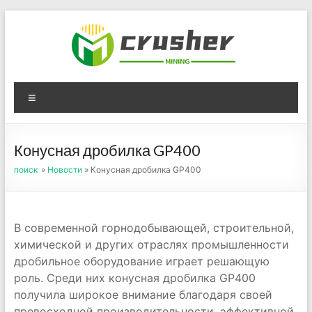
Skip
to
content
Оборудование для
Menu
дробления угля,
измельчения печного
Конусная дробилка GP400
порошка
поиск
»
Новости
» Конусная дробилка GP400
В современной горнодобывающей, строительной,
химической и других отраслях промышленности
дробильное оборудование играет решающую
роль. Среди них конусная дробилка GP400
получила широкое внимание благодаря своей
превосходной производительности, эффективной