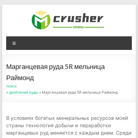
Skip
to
content
Оборудование для
Menu
дробления угля,
измельчения печного
Марганцевая руда 5R мельница
порошка
Раймонд
поиск
»
дробление руды
» Марганцевая руда 5R мельница Раймонд
В условиях богатых минеральных ресурсов моей
страны технология добычи и переработки
марганцевых руд меняется с каждым днем. Среди