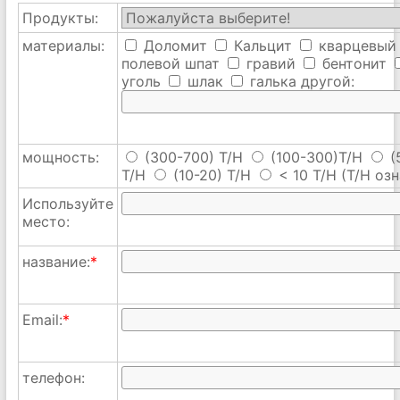
Продукты:
материалы:
Доломит
Кальцит
кварцевый
полевой шпат
гравий
бентонит
уголь
шлак
галька
другой:
мощность:
(300-700) T/H
(100-300)T/H
(
T/H
(10-20) T/H
< 10 T/H
(T/H озн
Используйте
место:
название:
*
Email:
*
телефон: