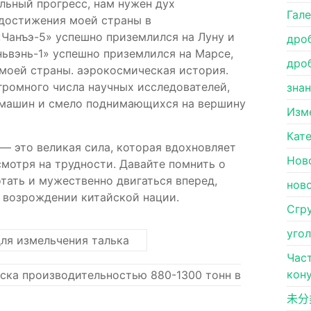
льный прогресс, нам нужен дух
Гал
 достижения моей страны в
«Чанъэ-5» успешно приземлился на Луну и
дро
ньвэнь-1» успешно приземлился на Марсе,
дро
моей страны. аэрокосмическая история.
громного числа научных исследователей,
зна
машин и смело поднимающихся на вершину
Изм
Кат
— это великая сила, которая вдохновляет
Нов
смотря на трудности. Давайте помнить о
тать и мужественно двигаться вперед,
нов
 возрождении китайской нации.
Сгр
уго
ля измельчения талька
Час
кон
ска производительностью 880-1300 тонн в
未分