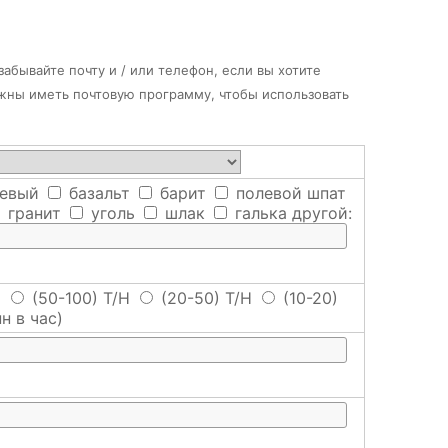
абывайте почту и / или телефон, если вы хотите
лжны иметь почтовую программу, чтобы использовать
евый
базальт
барит
полевой шпат
гранит
уголь
шлак
галька
другой:
H
(50-100) T/H
(20-50) T/H
(10-20)
н в час)