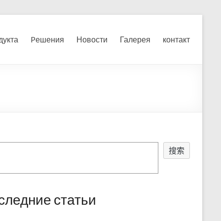
я, измельчения печного
дукта
Pешения
Новости
Галерея
контакт
搜索
следние статьи