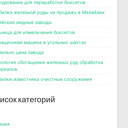
рудование для переработки бокситов
билка железной руды на продажу в Малайзии
ийские медные заводы
ьница для измельчения бокситов
рационная машина в угольных шахтах
бильно цена завода
нология обогащения железных руд обработка
ериалов
билки известняка очистные сооружения
исок категорий
ения