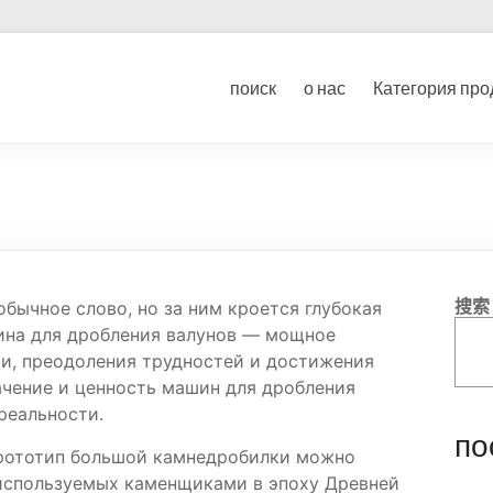
ование для дробления угл
поиск
о нас
Категория про
ка
搜索
обычное слово, но за ним кроется глубокая
ина для дробления валунов — мощное
и, преодоления трудностей и достижения
ачение и ценность машин для дробления
реальности.
по
 прототип большой камнедробилки можно
 используемых каменщиками в эпоху Древней