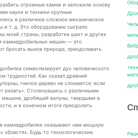
Обо
разбить огромные камни и заложили основу
ием науки и техники крупные
Дро
лись в различное сложное механическое
Чил
ы и т. д. Это оборудование сыграло
ы моей страны, разработке шахт и других
мел
ия камнедробильных машин — это
Виб
ют бросать вызов природе, преодолевать
дро
тех
дробилка символизирует дух человеческого
мат
м трудностей. Как сказал древний
порны, гнилое дерево не сломается; если
дро
ет резать». Столкнувшись с различными
ы машине, дробящей валуны, твердыми в
Сп
ости, и в конечном итоге преодолеть
шие камнедробилки оказывают нам мощную
 областях. Будь то технологические
Pеш