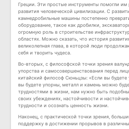
Греции. Эти простые инструменты помогли им 
развития человеческой цивилизации. С развит
камнедробильные машины постепенно преврати
оборудование, такое как дробилки, экскаватор
огромную роль в строительстве инфраструктур
областях. Можно сказать, что история развит
великолепная глава, в которой люди продолжа
себя и творить чудеса.
Во-вторых, с философской точки зрения валун
упорства и самосовершенствования перед лицо
китайский философ Сюньцзы: «Если вы будете у
вы будете упорны, металл и камень можно буд
трудностями в жизни, нам нужно быть подобн
своих убеждениях, настойчивости и настойчив
трудности и осознать ценность жизни.
Наконец, с практической точки зрения, боль
поддержку в достижении прорывов в различных