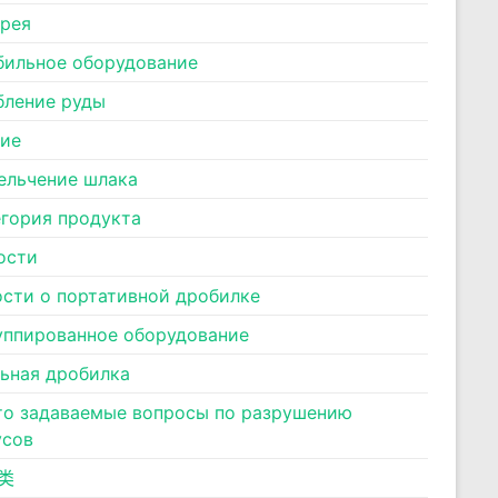
ерея
бильное оборудование
бление руды
ние
ельчение шлака
егория продукта
ости
ости о портативной дробилке
уппированное оборудование
льная дробилка
то задаваемые вопросы по разрушению
усов
类