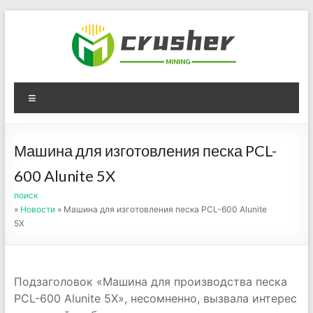
Skip
to
content
Оборудование для
Menu
дробления угля,
измельчения печного
Машина для изготовления песка PCL-
порошка
600 Alunite 5X
поиск
»
Новости
» Машина для изготовления песка PCL-600 Alunite
5X
Подзаголовок «Машина для производства песка
PCL-600 Alunite 5X», несомненно, вызвала интерес