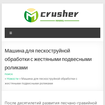
Skip
to
content
Оборудование для
Menu
дробления угля,
измельчения печного
Машина для пескоструйной
порошка
обработки с жестяными подвесными
роликами
поиск
»
Новости
» Машина для пескоструйной обработки с
жестяными подвесными роликами
После десятилетий развития песчано-гравийной