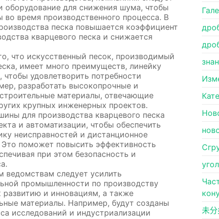
и оборудование для снижения шума, чтобы
Гал
 во время производственного процесса. В
производства песка повышается коэффициент
дро
одства кварцевого песка и снижается
дро
о, что искусственный песок, производимый
зна
ска, имеет много преимуществ, линейку
, чтобы удовлетворить потребности
Изм
мер, разработать высокопрочные и
 строительные материалы, отвечающие
Кат
ругих крупных инженерных проектов.
Нов
шины для производства кварцевого песка
екта и автоматизации, чтобы обеспечить
нов
ику неисправностей и дистанционное
 Это поможет повысить эффективность
Сгр
спечивая при этом безопасность и
а.
уго
м ведомствам следует усилить
Час
ьной промышленности по производству
к развитию и инновациям, а также
кон
ьные материалы. Например, будут созданы
未分
са исследований и индустриализации