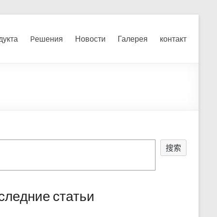
я, измельчения печного
дукта
Pешения
Новости
Галерея
контакт
搜索
следние статьи