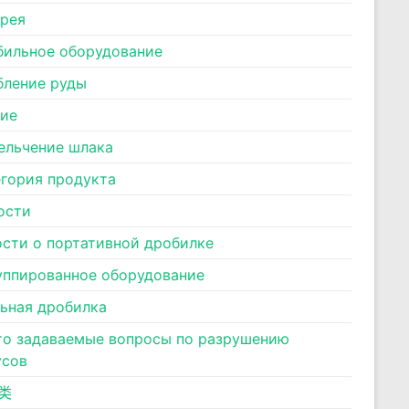
ерея
бильное оборудование
бление руды
ние
ельчение шлака
егория продукта
ости
ости о портативной дробилке
уппированное оборудование
льная дробилка
то задаваемые вопросы по разрушению
усов
类