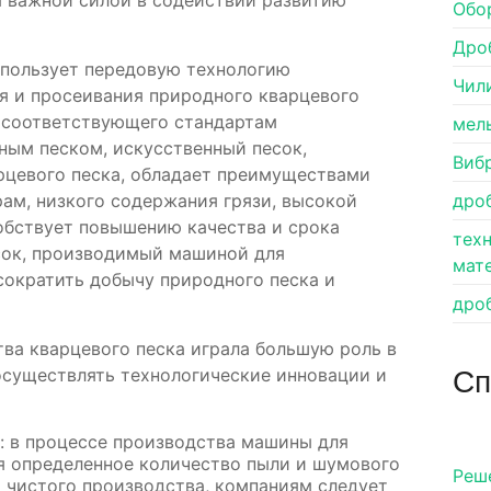
я важной силой в содействии развитию
Обо
Дро
спользует передовую технологию
Чил
я и просеивания природного кварцевого
, соответствующего стандартам
мел
ным песком, искусственный песок,
Виб
цевого песка, обладает преимуществами
ам, низкого содержания грязи, высокой
дро
обствует повышению качества и срока
тех
есок, производимый машиной для
мат
сократить добычу природного песка и
дро
тва кварцевого песка играла большую роль в
Сп
осуществлять технологические инновации и
: в процессе производства машины для
я определенное количество пыли и шумового
Pеш
и чистого производства, компаниям следует