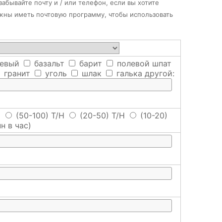
абывайте почту и / или телефон, если вы хотите
лжны иметь почтовую программу, чтобы использовать
евый
базальт
барит
полевой шпат
гранит
уголь
шлак
галька
другой:
H
(50-100) T/H
(20-50) T/H
(10-20)
н в час)