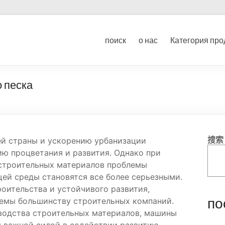
ование для дробления угл
поиск
о нас
Категория про
ка
 песка
搜索
й страны и ускорению урбанизации
ю процветания и развития. Однако при
строительных материалов проблемы
ей среды становятся все более серьезными.
роительства и устойчивого развития,
по
емы большинству строительных компаний.
водства строительных материалов, машины