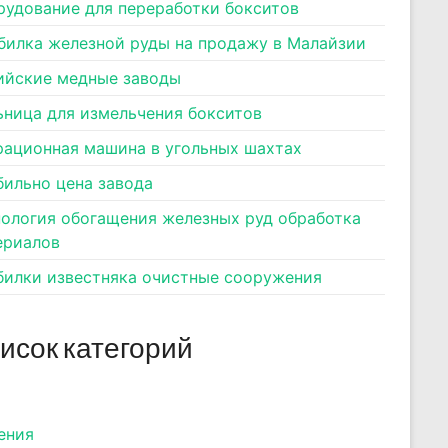
рудование для переработки бокситов
билка железной руды на продажу в Малайзии
ийские медные заводы
ьница для измельчения бокситов
рационная машина в угольных шахтах
бильно цена завода
нология обогащения железных руд обработка
ериалов
билки известняка очистные сооружения
исок категорий
ения