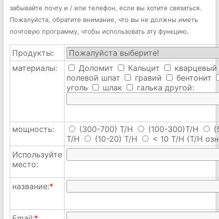
забывайте почту и / или телефон, если вы хотите связаться.
Пожалуйста, обратите внимание, что вы не должны иметь
почтовую программу, чтобы использовать эту функцию.
Продукты:
материалы:
Доломит
Кальцит
кварцевый
полевой шпат
гравий
бентонит
уголь
шлак
галька
другой:
мощность:
(300-700) T/H
(100-300)T/H
(
T/H
(10-20) T/H
< 10 T/H
(T/H озн
Используйте
место:
название:
*
Email:
*