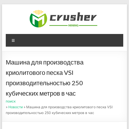
Skip
to
content
Оборудование для
Menu
дробления угля,
измельчения печного
Машина для производства
порошка
криолитового песка VSI
производительностью 250
кубических метров в час
поиск
»
Новости
» Машина для производства криолитового песка VSI
производительностью 250 кубических метров в час