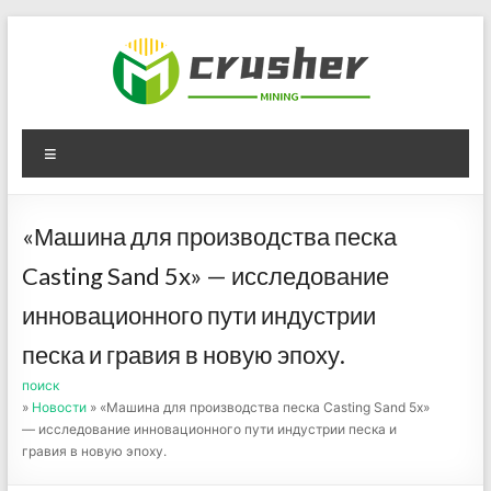
Skip
to
content
Оборудование для
Menu
дробления угля,
измельчения печного
«Машина для производства песка
порошка
Casting Sand 5x» — исследование
инновационного пути индустрии
песка и гравия в новую эпоху.
поиск
»
Новости
» «Машина для производства песка Casting Sand 5x»
— исследование инновационного пути индустрии песка и
гравия в новую эпоху.