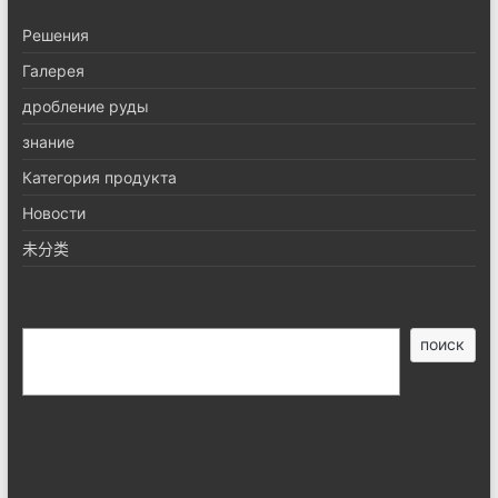
Pешения
Галерея
дробление руды
знание
Категория продукта
Новости
未分类
搜
поиск
索