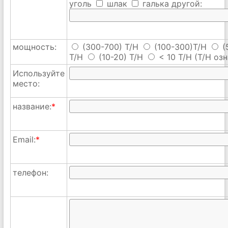
уголь
шлак
галька
другой:
мощность:
(300-700) T/H
(100-300)T/H
(
T/H
(10-20) T/H
< 10 T/H
(T/H озн
Используйте
место:
название:
*
Email:
*
телефон: