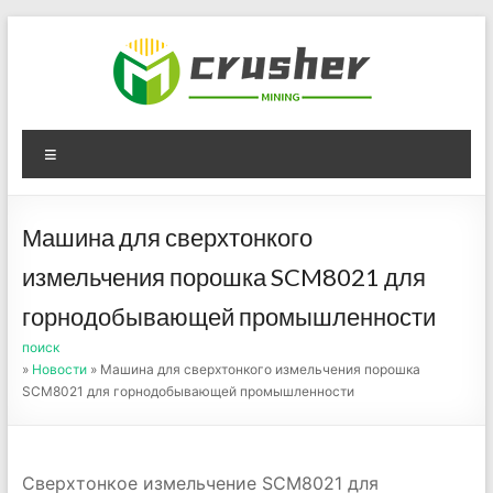
Skip
to
content
Оборудование для
Menu
дробления угля,
измельчения печного
Машина для сверхтонкого
порошка
измельчения порошка SCM8021 для
горнодобывающей промышленности
поиск
»
Новости
» Машина для сверхтонкого измельчения порошка
SCM8021 для горнодобывающей промышленности
Сверхтонкое измельчение SCM8021 для