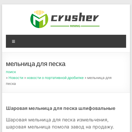
Skip
to
content
Оборудование для
Menu
дробления угля,
измельчения печного
мельница для песка
порошка
поиск
»
Новости
»
новости о портативной дробилке
» мельница для
песка
Шаровая мельница для песка шлифовальные
Шаровая мельница для песка измельчения,
шаровая мельница помола завод на продажу.