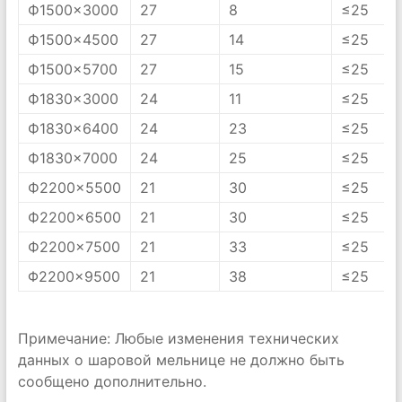
Ф1500×3000
27
8
≤25
Ф1500×4500
27
14
≤25
Ф1500×5700
27
15
≤25
Ф1830×3000
24
11
≤25
Ф1830×6400
24
23
≤25
Ф1830×7000
24
25
≤25
Ф2200×5500
21
30
≤25
Ф2200×6500
21
30
≤25
Ф2200×7500
21
33
≤25
Φ2200×9500
21
38
≤25
Примечание: Любые изменения технических
данных o шаровой мельнице не должно быть
сообщено дополнительно.