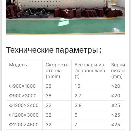
Технические параметры :
Модель
Скорость
Вес шары из
Зернист
ствола
ферросплава
питания
(r/min)
(t)
(mm)
Ф900×1800
38
1.5
≤20
Ф900×3000
38
2.7
≤20
Ф1200×2400
32
3.8
≤25
Ф1200×3000
32
5
≤25
Ф1200×4500
32
7
≤25