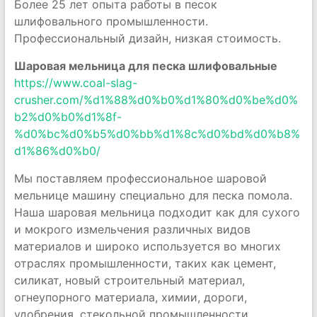
Более 25 лет опыта работы в песок
шлифовального промышленности.
Профессиональный дизайн, низкая стоимость.
Шаровая мельница для песка шлифовальные
https://www.coal-slag-
crusher.com/%d1%88%d0%b0%d1%80%d0%be%d0%
b2%d0%b0%d1%8f-
%d0%bc%d0%b5%d0%bb%d1%8c%d0%bd%d0%b8%
d1%86%d0%b0/
Мы поставляем профессиональное шаровой
мельнице машину специально для песка помола.
Наша шаровая мельница подходит как для сухого
и мокрого измельчения различных видов
материалов и широко используется во многих
отраслях промышленности, таких как цемент,
силикат, новый строительный материал,
огнеупорного материала, химии, дороги,
удобрения, стекольной промышленности.