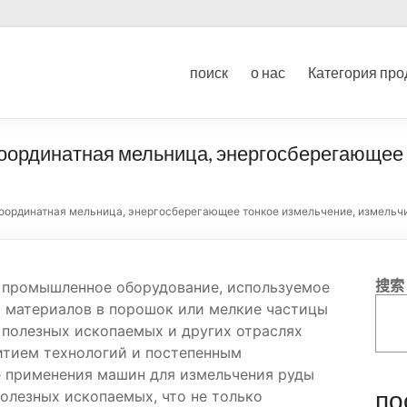
ование для дробления угл
поиск
о нас
Категория про
ка
оординатная мельница, энергосберегающее 
оординатная мельница, энергосберегающее тонкое измельчение, измельч
搜索
 промышленное оборудование, используемое
х материалов в порошок или мелкие частицы
 полезных ископаемых и других отраслях
итием технологий и постепенным
 применения машин для измельчения руды
по
олезных ископаемых, что не только