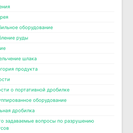
ения
ерея
бильное оборудование
бление руды
ние
ельчение шлака
егория продукта
ости
ости о портативной дробилке
уппированное оборудование
льная дробилка
то задаваемые вопросы по разрушению
усов