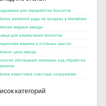
рудование для переработки бокситов
билка железной руды на продажу в Малайзии
ийские медные заводы
ьница для измельчения бокситов
рационная машина в угольных шахтах
бильно цена завода
нология обогащения железных руд обработка
ериалов
билки известняка очистные сооружения
исок категорий