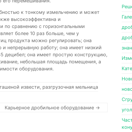
о его перемешивания.
Pеш
бностью к тонкому измельчению и может
Гал
также высокоэффективна и
ии по сравнению с горизонтальными
дро
ляет более 10 раз больше, чем у
дро
иц продукта можно регулировать; она
 и непрерывную работу; она имеет низкий
зна
5 децибел; она имеет простую конструкцию,
Изм
живание, небольшая площадь помещения, а
Кат
оимости оборудования.
Нов
гашеной извести, разгрузочная мельница
нов
Сгр
Карьерное дробильное оборудование
→
уго
Час
кон