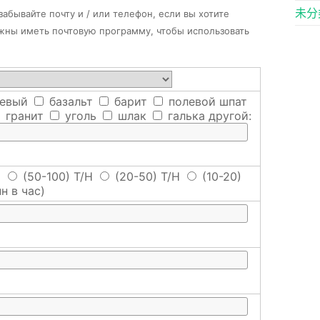
未分
абывайте почту и / или телефон, если вы хотите
лжны иметь почтовую программу, чтобы использовать
евый
базальт
барит
полевой шпат
гранит
уголь
шлак
галька
другой:
H
(50-100) T/H
(20-50) T/H
(10-20)
н в час)