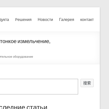
я, измельчения печного
дукта
Pешения
Новости
Галерея
контакт
тонкое измельчение,
ительное оборудование
搜索
следние статьи