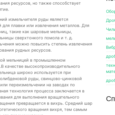
ания ресурсов, но также способствует
тие.
Обо
ний измельчителя руды является
Дро
 для плавки или извлечения металлов. Для
Чил
ниц, такие как шаровые мельницы,
ьницы сверхтонкого помола и т. д.
мел
ьчения можно повысить степень извлечения
Виб
ования рудных ресурсов.
дро
мой мельницей в промышленном
тех
.В качестве высокопроизводительного
мат
ельница широко используется при
молибденовой руды, свинцово-цинковой
дро
 или переизмельчении на заводах по
вная технология процесса заключается в
Сп
ивания для выполнения вращательного
ращения превращается в вихрь. Средний шар
ргетического вращения вихря, тем самым