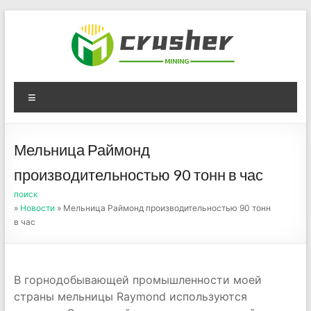
Skip
to
content
Оборудование для
Menu
дробления угля,
измельчения печного
Мельница Раймонд
порошка
производительностью 90 тонн в час
поиск
»
Новости
» Мельница Раймонд производительностью 90 тонн
в час
В горнодобывающей промышленности моей
страны мельницы Raymond используются