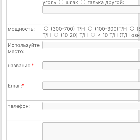
уголь
шлак
галька
другой:
мощность:
(300-700) T/H
(100-300)T/H
(
T/H
(10-20) T/H
< 10 T/H
(T/H озн
Используйте
место:
название:
*
Email:
*
телефон: