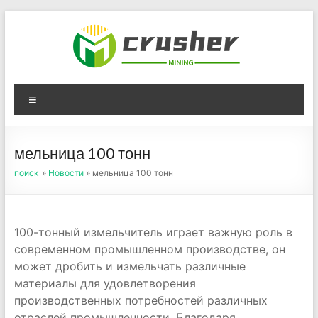
Skip
to
content
Оборудование для
Menu
дробления угля,
измельчения печного
мельница 100 тонн
порошка
поиск
»
Новости
» мельница 100 тонн
100-тонный измельчитель играет важную роль в
современном промышленном производстве, он
может дробить и измельчать различные
материалы для удовлетворения
производственных потребностей различных
отраслей промышленности. Благодаря