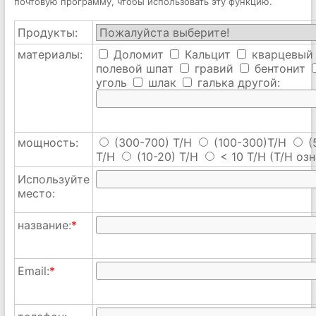
почтовую программу, чтобы использовать эту функцию.
Продукты:
материалы:
Доломит
Кальцит
кварцевый
полевой шпат
гравий
бентонит
уголь
шлак
галька
другой:
мощность:
(300-700) T/H
(100-300)T/H
(
T/H
(10-20) T/H
< 10 T/H
(T/H озн
Используйте
место:
название:
*
Email:
*