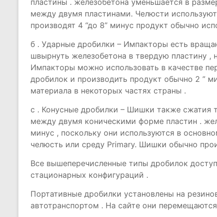
пластины . железобетона уменьшается в размер
между двумя пластинами. Челюсти используют
производят 4 “до 8” минус продукт обычно исп
б . Ударные дробилки – Импакторы есть враща
швырнуть железобетона в твердую пластину , н
Импакторы можно использовать в качестве пер
дробилок и производить продукт обычно 2 ” ми
материала в некоторых частях страны .
с . Конусные дробилки – Шишки также сжатия
между двумя коническими форме пластин . желе
минус , поскольку они используются в основно
челюсть или среду Primary. Шишки обычно прои
Все вышеперечисленные типы дробилок доступн
стационарных конфигураций .
Портативные дробилки установлены на резинов
автотранспортом . На сайте они перемещаются