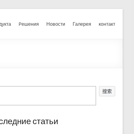
я, измельчения печного
дукта
Pешения
Новости
Галерея
контакт
搜索
следние статьи