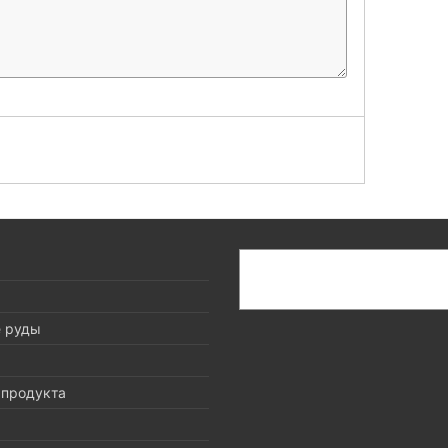
搜
索
е руды
 продукта