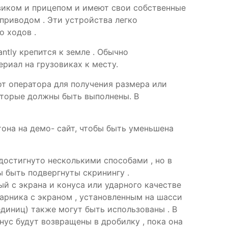
виком и прицепом и имеют свои собственные
приводом . Эти устройства легко
о ходов .
ntly крепится к земле . Обычно
ериал на грузовиках к месту.
т оператора для получения размера или
оторые должны быть выполнены. В
тона на демо- сайт, чтобы быть уменьшена
остигнуто несколькими способами , но в
 быть подвергнуты скринингу .
й с экрана и конуса или ударного качестве
дарника с экраном , установленным на шасси
единиц) также могут быть использованы . В
нус будут возвращены в дробилку , пока она