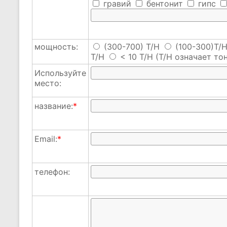
гравий
бентонит
гипс
мощность:
(300-700) T/H
(100-300)T/
T/H
< 10 T/H
(T/H означает тон
Используйте
место:
название:
*
Email:
*
телефон: