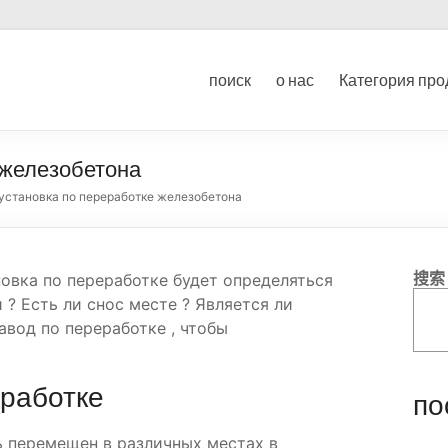
ование для дробления угл
поиск
о нас
Категория про
ка
 железобетона
установка по переработке железобетона
搜索
новка по переработке будет определяться
? Есть ли снос месте ? Является ли
авод по переработке , чтобы
еработке
по
 перемещен в различных местах в