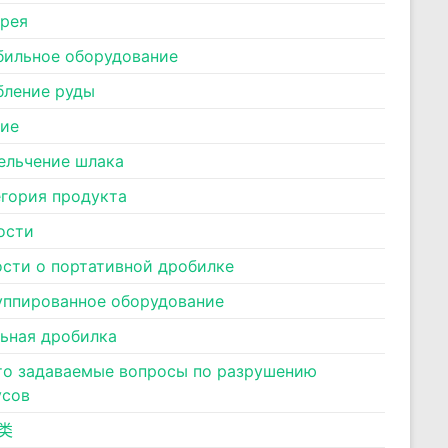
ерея
бильное оборудование
бление руды
ние
ельчение шлака
егория продукта
ости
ости о портативной дробилке
уппированное оборудование
льная дробилка
то задаваемые вопросы по разрушению
усов
类