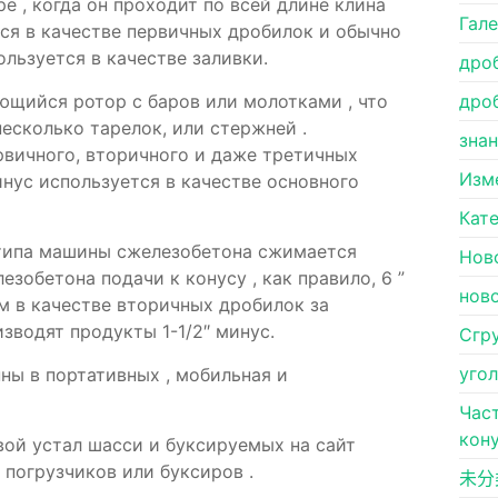
е , когда он проходит по всей длине клина
Гал
ся в качестве первичных дробилок и обычно
ользуется в качестве заливки.
дро
ющийся ротор с баров или молотками , что
дро
есколько тарелок, или стержней .
зна
вичного, вторичного и даже третичных
Изм
нус используется в качестве основного
Кат
 типа машины сжелезобетона сжимается
Нов
зобетона подачи к конусу , как правило, 6 ”
нов
м в качестве вторичных дробилок за
зводят продукты 1-1/2″ минус.
Сгр
уго
ы в портативных , мобильная и
Час
кон
ой устал шасси и буксируемых на сайт
 погрузчиков или буксиров .
未分