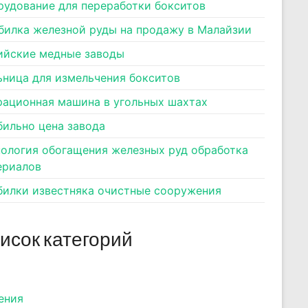
рудование для переработки бокситов
билка железной руды на продажу в Малайзии
ийские медные заводы
ьница для измельчения бокситов
рационная машина в угольных шахтах
бильно цена завода
нология обогащения железных руд обработка
ериалов
билки известняка очистные сооружения
исок категорий
ения