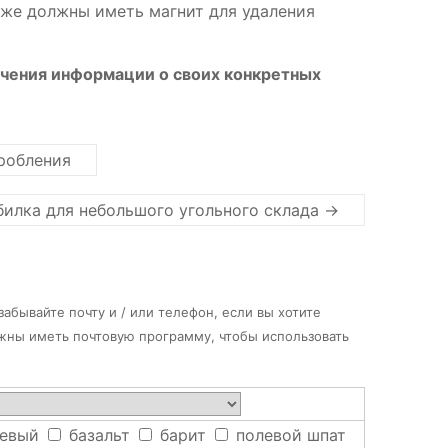
акже должны иметь магнит для удаления
учения информации о своих конкретных
робления
илка для небольшого угольного склада
→
абывайте почту и / или телефон, если вы хотите
лжны иметь почтовую программу, чтобы использовать
евый
базальт
барит
полевой шпат