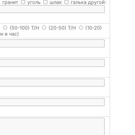
гранит
уголь
шлак
галька
другой:
H
(50-100) T/H
(20-50) T/H
(10-20)
н в час)