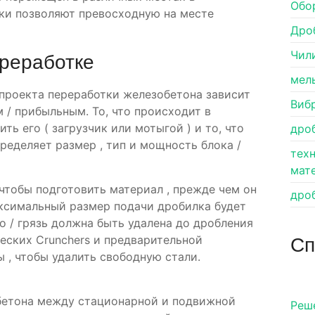
Обо
ки позволяют превосходную на месте
Дро
Чил
ереработке
мел
проекта переработки железобетона зависит
Виб
 / прибыльным. То, что происходит в
ить его ( загрузчик или мотыгой ) и то, что
дро
еделяет размер , тип и мощность блока /
тех
мат
 чтобы подготовить материал , прежде чем он
дро
аксимальный размер подачи дробилка будет
во / грязь должна быть удалена до дробления
Сп
ческих Crunchers и предварительной
 , чтобы удалить свободную стали.
бетона между стационарной и подвижной
Pеш