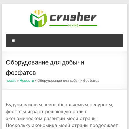
Skip
to
content
Оборудование для
Menu
дробления угля,
измельчения печного
Оборудование для добычи
порошка
фосфатов
поиск
»
Новости
» Оборудование для добычи фосфатов
Будучи важным невозобновляемым ресурсом,
фосфаты играют решающую роль в
экономическом развитии моей страны.
Поскольку экономика моей страны продолжает