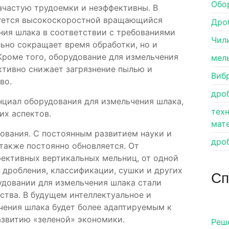
Обо
ачастую трудоемки и неэффективны. В
зуется высокоскоростной вращающийся
Дро
ния шлака в соответствии с требованиями
Чил
льно сокращает время обработки, но и
роме того, оборудование для измельчения
мел
ктивно снижает загрязнение пылью и
Виб
во.
дро
нциал оборудования для измельчения шлака,
тех
х аспектов.
мат
дования. С постоянным развитием науки и
дро
также постоянно обновляется. От
ективных вертикальных мельниц, от одной
дробления, классификации, сушки и других
Сп
удовании для измельчения шлака стали
тва. В будущем интеллектуальное и
чения шлака будет более адаптируемым к
азвитию «зеленой» экономики.
Pеш