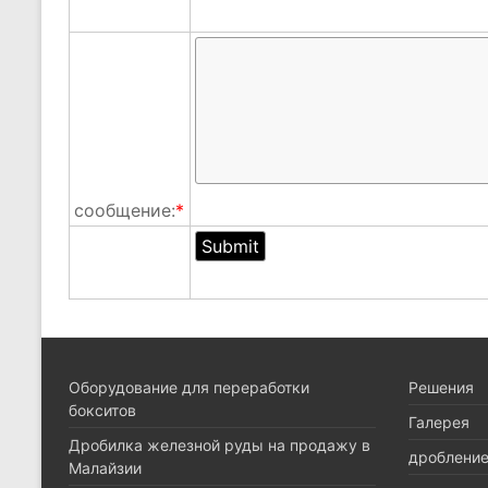
сообщение:
*
Оборудование для переработки
Pешения
бокситов
Галерея
Дробилка железной руды на продажу в
дроблени
Малайзии