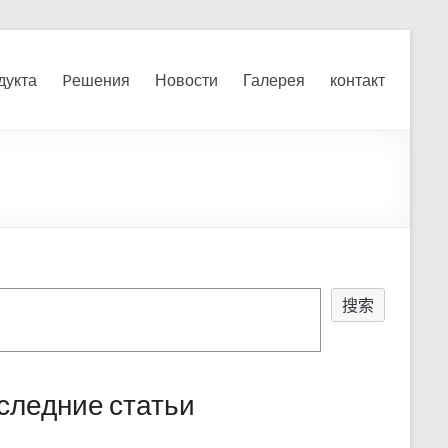
я, измельчения печного
дукта
Pешения
Новости
Галерея
контакт
搜索
следние статьи