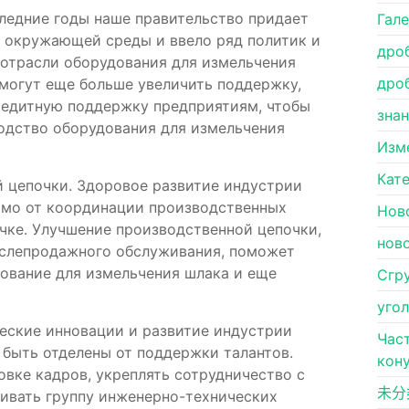
следние годы наше правительство придает
Гал
е окружающей среды и ввело ряд политик и
дро
 отрасли оборудования для измельчения
дро
 могут еще больше увеличить поддержку,
редитную поддержку предприятиям, чтобы
зна
одство оборудования для измельчения
Изм
Кат
 цепочки. Здоровое развитие индустрии
имо от координации производственных
Нов
чке. Улучшение производственной цепочки,
нов
ослепродажного обслуживания, поможет
ование для измельчения шлака и еще
Сгр
уго
ческие инновации и развитие индустрии
Час
 быть отделены от поддержки талантов.
кон
вке кадров, укреплять сотрудничество с
未分
ивать группу инженерно-технических