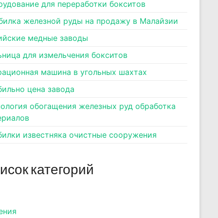
рудование для переработки бокситов
билка железной руды на продажу в Малайзии
ийские медные заводы
ьница для измельчения бокситов
рационная машина в угольных шахтах
бильно цена завода
нология обогащения железных руд обработка
ериалов
билки известняка очистные сооружения
исок категорий
ения