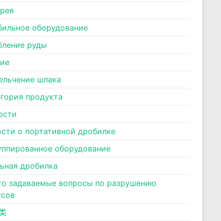
ерея
бильное оборудование
бление руды
ние
ельчение шлака
егория продукта
ости
ости о портативной дробилке
уппированное оборудование
льная дробилка
то задаваемые вопросы по разрушению
усов
类