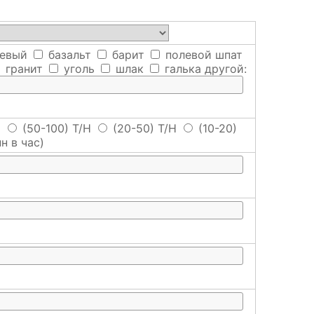
евый
базальт
барит
полевой шпат
гранит
уголь
шлак
галька
другой:
H
(50-100) T/H
(20-50) T/H
(10-20)
н в час)