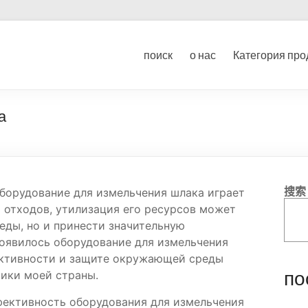
ование для дробления угл
поиск
о нас
Категория про
ка
а
搜索
орудование для измельчения шлака играет
 отходов, утилизация его ресурсов может
еды, но и принести значительную
появилось оборудование для измельчения
ективности и защите окружающей среды
по
ики моей страны.
фективность оборудования для измельчения