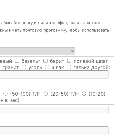
абывайте почту и / или телефон, если вы хотите
лжны иметь почтовую программу, чтобы использовать
евый
базальт
барит
полевой шпат
гранит
уголь
шлак
галька
другой:
H
(50-100) T/H
(20-50) T/H
(10-20)
н в час)