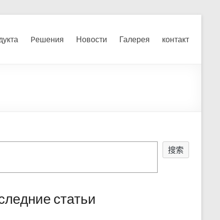
я, измельчения печного
дукта
Pешения
Новости
Галерея
контакт
搜索
следние статьи