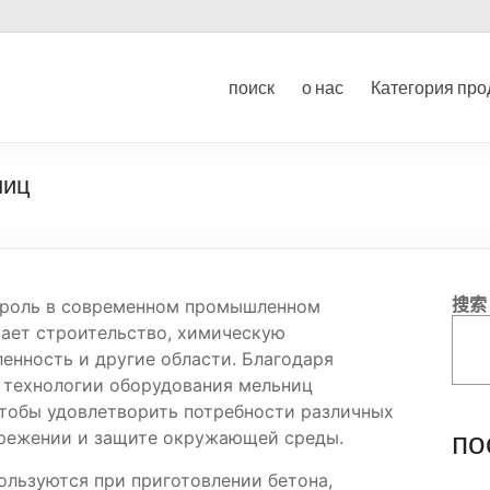
ование для дробления угл
поиск
о нас
Категория про
ка
ниц
搜索
роль в современном промышленном
вает строительство, химическую
нность и другие области. Благодаря
 технологии оборудования мельниц
чтобы удовлетворить потребности различных
по
ережении и защите окружающей среды.
льзуются при приготовлении бетона,