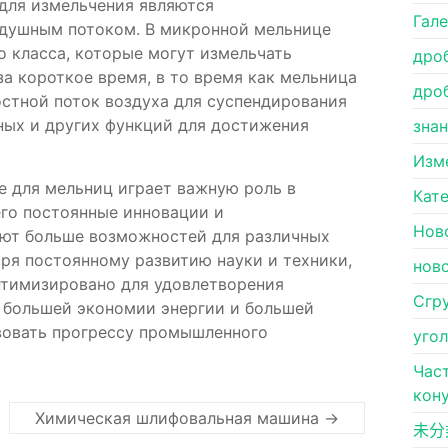
для измельчения являются
Гал
душным потоком. В микронной мельнице
 класса, которые могут измельчать
дро
а короткое время, в то время как мельница
дро
стной поток воздуха для суспендирования
ных и других функций для достижения
зна
Изм
е для мельниц играет важную роль в
Кат
го постоянные инновации и
Нов
ют больше возможностей для различных
ря постоянному развитию науки и техники,
нов
птимизировано для удовлетворения
Сгр
, большей экономии энергии и большей
вовать прогрессу промышленного
уго
Час
кон
Химическая шлифовальная машина
→
未分