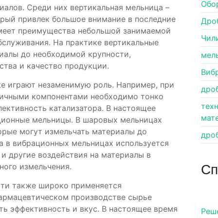
Обо
иалов. Среди них вертикальная мельница –
орый привлек большое внимание в последние
Дро
имеет преимущества небольшой занимаемой
Чил
бслуживания. На практике вертикальные
иалы до необходимой крупности,
мел
ства и качество продукции.
Виб
е играют незаменимую роль. Например, при
дро
личными компонентами необходимо тонко
тех
лективность катализатора. В настоящее
мат
ционные мельницы. В шаровых мельницах
орые могут измельчать материалы до
дро
 а в вибрационных мельницах используется
и другие воздействия на материалы в
Сп
ного измельчения.
ти также широко применяется
фармацевтическом производстве сырье
ть эффективность и вкус. В настоящее время
Pеш