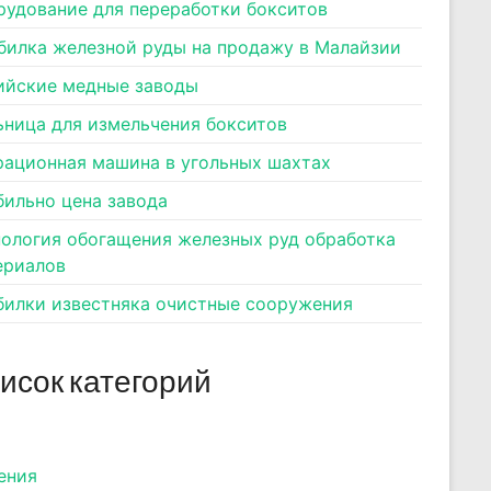
рудование для переработки бокситов
билка железной руды на продажу в Малайзии
ийские медные заводы
ьница для измельчения бокситов
рационная машина в угольных шахтах
бильно цена завода
нология обогащения железных руд обработка
ериалов
билки известняка очистные сооружения
исок категорий
ения