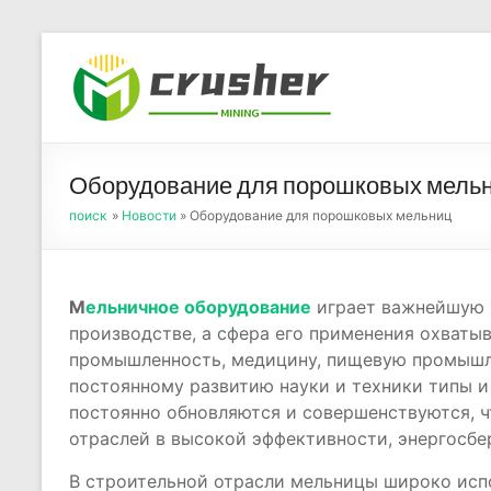
Skip
to
Оборуд
content
порош
Оборудование для порошковых мель
поиск
»
Новости
» Оборудование для порошковых мельниц
М
ельничное оборудование
играет важнейшую 
производстве, а сфера его применения охваты
промышленность, медицину, пищевую промышле
постоянному развитию науки и техники типы и
постоянно обновляются и совершенствуются, 
отраслей в высокой эффективности, энергосб
В строительной отрасли мельницы широко испо