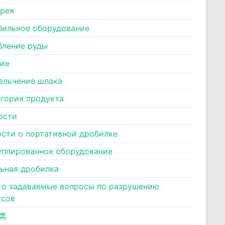
ерея
бильное оборудование
бление руды
ние
ельчение шлака
егория продукта
ости
ости о портативной дробилке
уппированное оборудование
льная дробилка
то задаваемые вопросы по разрушению
усов
类