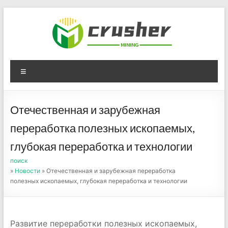
Skip
to
content
Оборудование для
Menu
дробления угля,
измельчения печного
Отечественная и зарубежная
порошка
переработка полезных ископаемых,
глубокая переработка и технологии
поиск
»
Новости
» Отечественная и зарубежная переработка
полезных ископаемых, глубокая переработка и технологии
Развитие переработки полезных ископаемых,