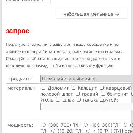
небольшая мельница
→
запрос
Пожалуйста, заполните ваше имя и ваше сообщение и не
забывайте почту и / или телефон, если вы хотите связаться.
Пожалуйста, обратите внимание, что вы не должны иметь
почтовую программу, чтобы использовать эту функцию.
Продукты:
материалы:
Доломит
Кальцит
кварцевый
полевой шпат
гравий
бентонит
уголь
шлак
галька
другой:
мощность:
(300-700) T/H
(100-300)T/H
(
T/H
(10-20) T/H
< 10 T/H
(T/H озн