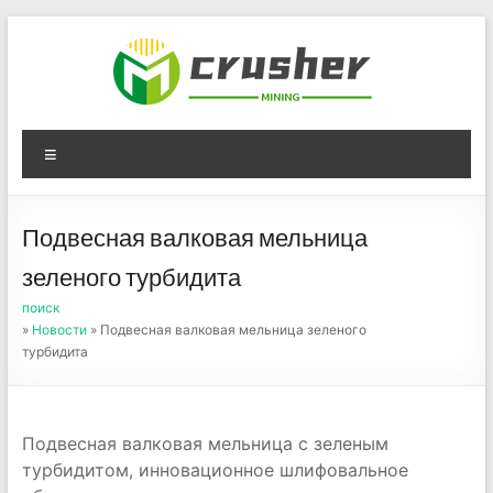
Skip
to
content
Оборудование для
Menu
дробления угля,
измельчения печного
Подвесная валковая мельница
порошка
зеленого турбидита
поиск
»
Новости
» Подвесная валковая мельница зеленого
турбидита
Подвесная валковая мельница с зеленым
турбидитом, инновационное шлифовальное