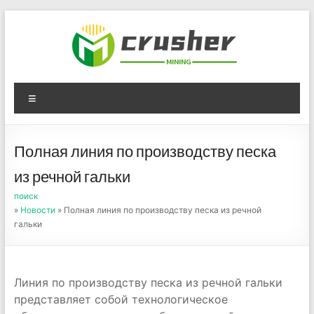
Skip
to
content
Оборудование для
Menu
дробления угля,
измельчения печного
Полная линия по производству песка
порошка
из речной гальки
поиск
»
Новости
» Полная линия по производству песка из речной
гальки
Линия по производству песка из речной гальки
представляет собой технологическое