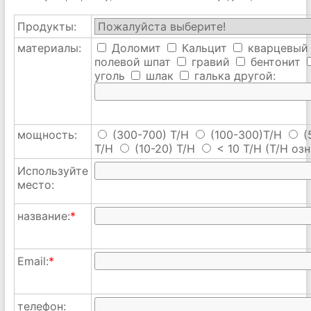
Продукты:
материалы:
Доломит
Кальцит
кварцевый
полевой шпат
гравий
бентонит
уголь
шлак
галька
другой:
мощность:
(300-700) T/H
(100-300)T/H
(
T/H
(10-20) T/H
< 10 T/H
(T/H озн
Используйте
место:
название:
*
Email:
*
телефон: