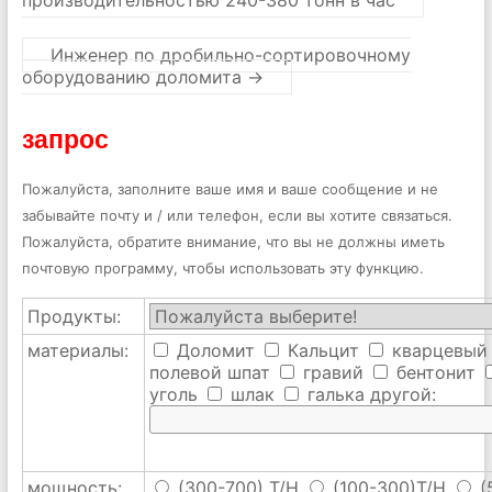
производительностью 240-380 тонн в час
Инженер по дробильно-сортировочному
оборудованию доломита
→
запрос
Пожалуйста, заполните ваше имя и ваше сообщение и не
забывайте почту и / или телефон, если вы хотите связаться.
Пожалуйста, обратите внимание, что вы не должны иметь
почтовую программу, чтобы использовать эту функцию.
Продукты:
материалы:
Доломит
Кальцит
кварцевый
полевой шпат
гравий
бентонит
уголь
шлак
галька
другой:
мощность:
(300-700) T/H
(100-300)T/H
(