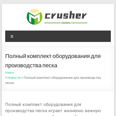
Skip
to
content
Оборудование для
Menu
дробления угля,
измельчения печного
Полный комплект оборудования для
порошка
производства песка
поиск
»
Новости
» Полный комплект оборудования для производства
песка
Полный комплект оборудования для
производства песка играет жизненно важную