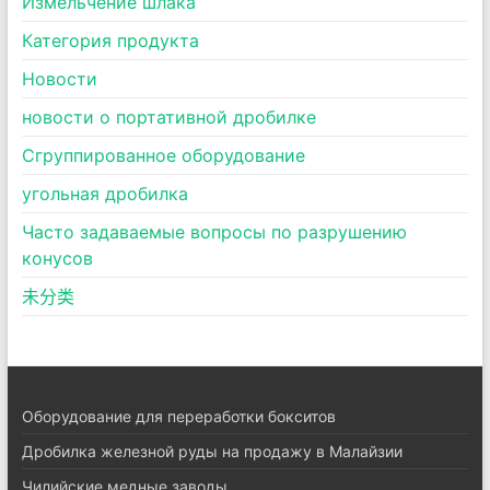
Измельчение шлака
Категория продукта
Новости
новости о портативной дробилке
Сгруппированное оборудование
угольная дробилка
Часто задаваемые вопросы по разрушению
конусов
未分类
Оборудование для переработки бокситов
Дробилка железной руды на продажу в Малайзии
Чилийские медные заводы