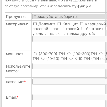
Пожалуйста, обратите внимание, что вы не должны иметь
почтовую программу, чтобы использовать эту функцию.
Продукты:
материалы:
Доломит
Кальцит
кварцевый
полевой шпат
гравий
бентонит
уголь
шлак
галька
другой:
мощность:
(300-700) T/H
(100-300)T/H
(
T/H
(10-20) T/H
< 10 T/H
(T/H озн
Используйте
место:
название:
*
Email:
*