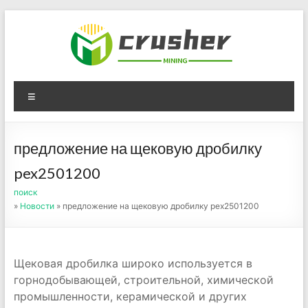
Skip
to
content
Оборудование для
Menu
дробления угля,
измельчения печного
предложение на щековую дробилку
порошка
pex2501200
поиск
»
Новости
» предложение на щековую дробилку pex2501200
Щековая дробилка широко используется в
горнодобывающей, строительной, химической
промышленности, керамической и других