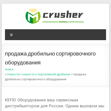
Skip
to
content
Оборудование для
Menu
дробления угля,
измельчения печного
продажа дробильно сортировочного
порошка
оборудования
поиск
»
Новости
»
новости о портативной дробилке
» продажа
дробильно сортировочного оборудования
KEFID Оборудование ваш сервисным
дистрибьютором для России. Одним вызовом мы