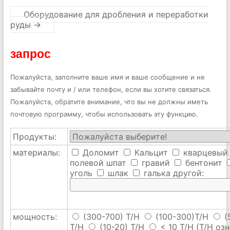
Оборудование для дробления и переработки
руды
→
запрос
Пожалуйста, заполните ваше имя и ваше сообщение и не
забывайте почту и / или телефон, если вы хотите связаться.
Пожалуйста, обратите внимание, что вы не должны иметь
почтовую программу, чтобы использовать эту функцию.
Продукты:
материалы:
Доломит
Кальцит
кварцевый
полевой шпат
гравий
бентонит
уголь
шлак
галька
другой:
мощность:
(300-700) T/H
(100-300)T/H
(
T/H
(10-20) T/H
< 10 T/H
(T/H озн