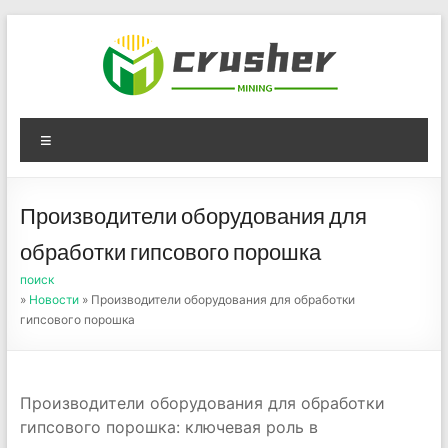
Skip
to
content
Оборудование для
Menu
дробления угля,
измельчения печного
Производители оборудования для
порошка
обработки гипсового порошка
поиск
»
Новости
» Производители оборудования для обработки
гипсового порошка
Производители оборудования для обработки
гипсового порошка: ключевая роль в