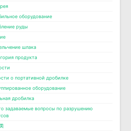
ерея
бильное оборудование
бление руды
ние
ельчение шлака
егория продукта
ости
ости о портативной дробилке
уппированное оборудование
льная дробилка
то задаваемые вопросы по разрушению
усов
类