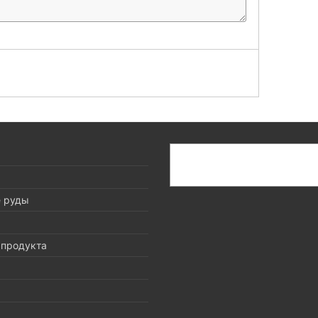
搜
索
е руды
 продукта