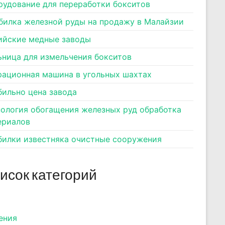
рудование для переработки бокситов
билка железной руды на продажу в Малайзии
ийские медные заводы
ьница для измельчения бокситов
рационная машина в угольных шахтах
бильно цена завода
нология обогащения железных руд обработка
ериалов
билки известняка очистные сооружения
исок категорий
ения