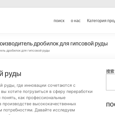
ование для дробления угл
поиск
о нас
Категория про
ка
оизводитель дробилок для гипсовой руды
ель дробилок для гипсовой руды
й руды
搜索
й руды, где инновации сочетаются с
 вы хотите погрузиться в сферу переработки
м понять, как профессиональные
по
в производстве высококачественных
м потребностям. Давайте исследуем