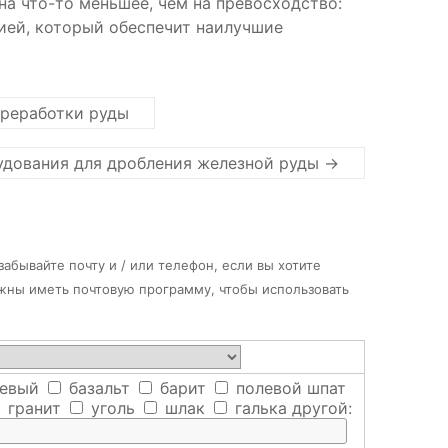
на что-то меньшее, чем на превосходство:
ией, который обеспечит наилучшие
ереработки руды
удования для дробления железной руды
→
абывайте почту и / или телефон, если вы хотите
лжны иметь почтовую программу, чтобы использовать
евый
базальт
барит
полевой шпат
гранит
уголь
шлак
галька
другой: