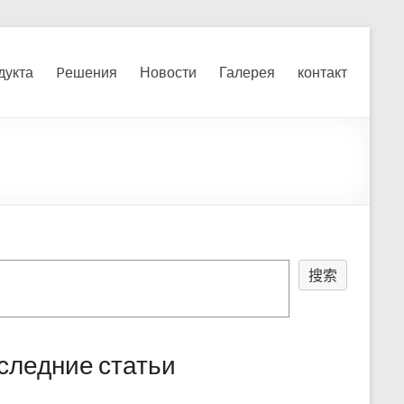
я, измельчения печного
дукта
Pешения
Новости
Галерея
контакт
搜索
следние статьи