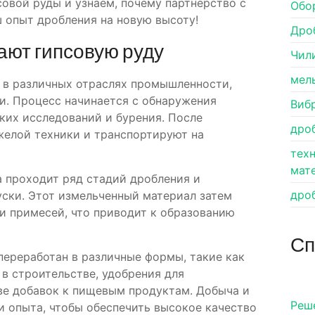
овой руды и узнаем, почему партнерство с
Обо
 опыт дробления на новую высоту!
Дро
ают гипсовую руду
Чил
мел
 в различных отраслях промышленности,
. Процесс начинается с обнаружения
Виб
ких исследований и бурения. После
дро
елой техники и транспортируют на
тех
мат
а проходит ряд стадий дробления и
дро
уски. Этот измельченный материал затем
 и примесей, что приводит к образованию
Сп
ереработан в различные формы, такие как
 в строительстве, удобрения для
ве добавок к пищевым продуктам. Добыча и
Pеш
и опыта, чтобы обеспечить высокое качество