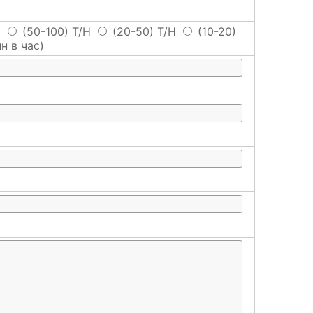
H
(50-100) T/H
(20-50) T/H
(10-20)
н в час)