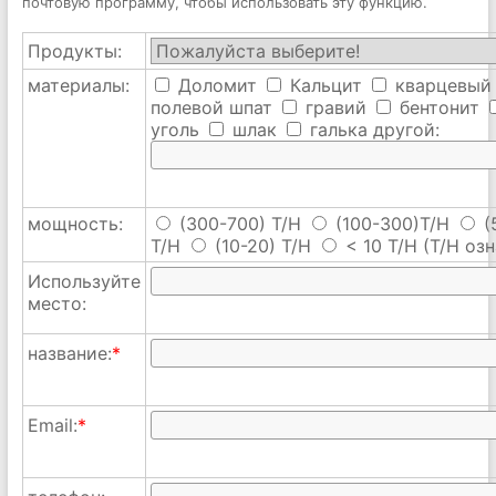
почтовую программу, чтобы использовать эту функцию.
Продукты:
материалы:
Доломит
Кальцит
кварцевый
полевой шпат
гравий
бентонит
уголь
шлак
галька
другой:
мощность:
(300-700) T/H
(100-300)T/H
(
T/H
(10-20) T/H
< 10 T/H
(T/H озн
Используйте
место:
название:
*
Email:
*