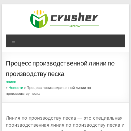
Skip
to
content
Оборудование для
Menu
дробления угля,
измельчения печного
Процесс производственной линии по
порошка
производству песка
поиск
»
Новости
» Процесс производственной линии по
производству песка
Линия по производству песка — это специальная
производственная линия по производству песка и