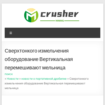
Skip
to
content
Оборудование для
Menu
дробления угля,
измельчения печного
Сверхтонкого измельчения
порошка
оборудование Вертикальная
перемешивают мельница
поиск
»
Новости
»
новости о портативной дробилке
» Сверхтонкого
измельчения оборудование Вертикальная перемешивают
мельница