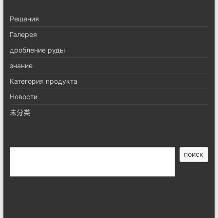
Pешения
Галерея
дробление руды
знание
Категория продукта
Новости
未分类
搜
поиск
索