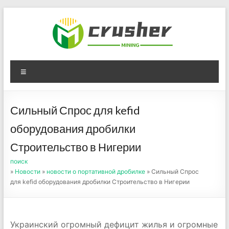
Skip
to
content
Оборудование для
Menu
дробления угля,
измельчения печного
Сильный Спрос для kefid
порошка
оборудования дробилки
Строительство в Нигерии
поиск
»
Новости
»
новости о портативной дробилке
» Сильный Спрос
для kefid оборудования дробилки Строительство в Нигерии
Украинский огромный дефицит жилья и огромные