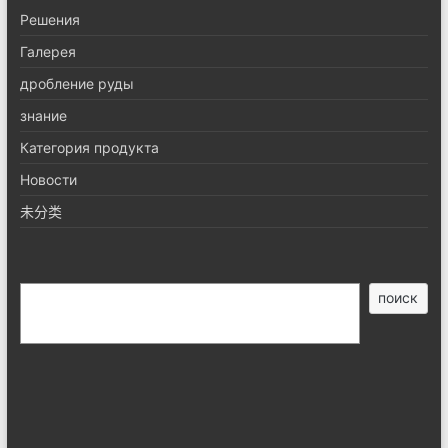
Pешения
Галерея
дробление руды
знание
Категория продукта
Новости
未分类
搜
поиск
索