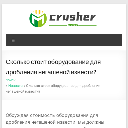
Skip
to
content
Оборудование для
Menu
дробления угля,
измельчения печного
Сколько стоит оборудование для
порошка
дробления негашеной извести?
поиск
»
Новости
» Сколько стоит оборудование для дробления
негашеной извести?
Обсуждая стоимость оборудования для
дробления негашеной извести, мы должны