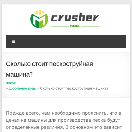
Skip
to
content
Оборудование для
Menu
дробления угля,
измельчения печного
Сколько стоит пескоструйная
порошка
машина?
поиск
»
дробление руды
» Сколько стоит пескоструйная машина?
Прежде всего, нам необходимо прояснить, что в
ценах на машины для производства песка будут
определенные различия. В основном это зависит