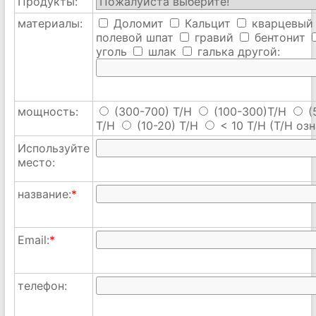
Продукты:
материалы:
Доломит
Кальцит
кварцевый
полевой шпат
гравий
бентонит
уголь
шлак
галька
другой:
мощность:
(300-700) T/H
(100-300)T/H
(
T/H
(10-20) T/H
< 10 T/H
(T/H озн
Используйте
место:
название:
*
Email:
*
телефон: