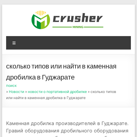
Skip
to
content
Оборудование для
Menu
дробления угля,
измельчения печного
сколько типов или найти в каменная
порошка
дробилка в Гуджарате
поиск
»
Новости
»
новости о портативной дробилке
» сколько типов
или найти в каменная дробилка в Гуджарате
Каменная дробилка производителей в Гуджарате.
Гравий оборудования дробильного оборудования