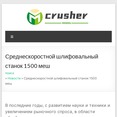
Skip
to
content
Оборудование для
Menu
дробления угля,
измельчения печного
Среднескоростной шлифовальный
порошка
станок 1500 меш
поиск
»
Новости
» Среднескоростной шлифовальный станок 1500
меш
В последние годы, с развитием науки и техники и
увеличением рыночного спроса, в области