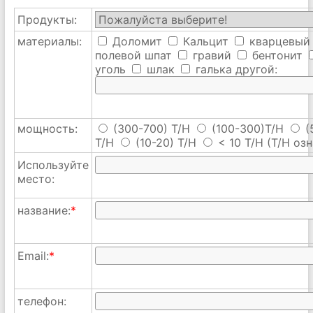
Продукты:
материалы:
Доломит
Кальцит
кварцевый
полевой шпат
гравий
бентонит
уголь
шлак
галька
другой:
мощность:
(300-700) T/H
(100-300)T/H
(
T/H
(10-20) T/H
< 10 T/H
(T/H озн
Используйте
место:
название:
*
Email:
*
телефон: