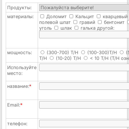
Продукты:
материалы:
Доломит
Кальцит
кварцевый
полевой шпат
гравий
бентонит
уголь
шлак
галька
другой:
мощность:
(300-700) T/H
(100-300)T/H
(
T/H
(10-20) T/H
< 10 T/H
(T/H озн
Используйте
место:
название:
*
Email:
*
телефон: