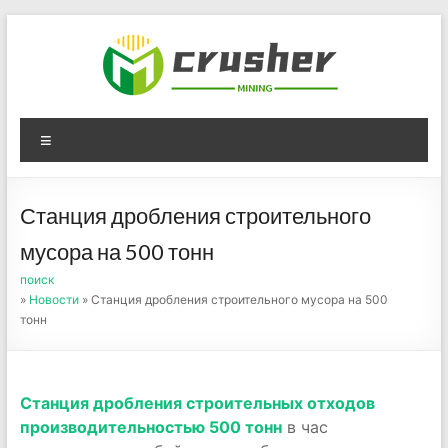
Skip
to
content
Оборудование для
Menu
дробления угля,
измельчения печного
Станция дробления строительного
порошка
мусора на 500 тонн
поиск
»
Новости
» Станция дробления строительного мусора на 500
тонн
Станция дробления строительных отходов
производительностью 500 тонн
в час