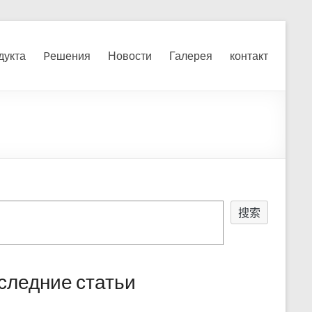
я, измельчения печного
дукта
Pешения
Новости
Галерея
контакт
搜索
следние статьи