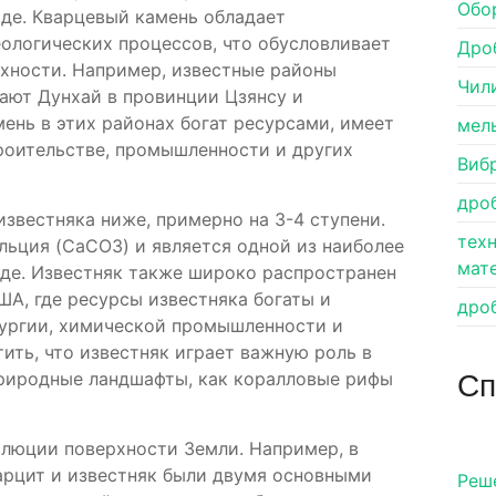
Обо
де. Кварцевый камень обладает
ологических процессов, что обусловливает
Дро
хности. Например, известные районы
Чил
ают Дунхай в провинции Цзянсу и
ень в этих районах богат ресурсами, имеет
мел
роительстве, промышленности и других
Виб
дро
звестняка ниже, примерно на 3-4 ступени.
тех
льция (CaCO3) и является одной из наиболее
мат
де. Известняк также широко распространен
ША, где ресурсы известняка богаты и
дро
лургии, химической промышленности и
ить, что известняк играет важную роль в
Сп
природные ландшафты, как коралловые рифы
олюции поверхности Земли. Например, в
арцит и известняк были двумя основными
Pеш