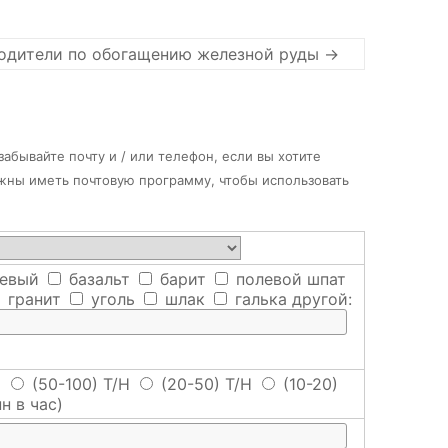
одители по обогащению железной руды
→
абывайте почту и / или телефон, если вы хотите
лжны иметь почтовую программу, чтобы использовать
евый
базальт
барит
полевой шпат
гранит
уголь
шлак
галька
другой:
H
(50-100) T/H
(20-50) T/H
(10-20)
н в час)