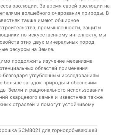
цесса эволюции. За время своей эволюции на
детелями волшебного очарования природы. В
звестняк также имеют обширное
 строительства, промышленности, защиты
мощники по искусственному интеллекту, мы
 свойств этих двух минеральных пород,
ные ресурсы на Земле.
димо продолжить изучение механизма
потенциальных областей применения
то благодаря углубленным исследованиям
е больше загадок природы и обеспечим
еды Земли и рационального использования
ний кварцевого камня и известняка также
жных отраслей и помогут устойчивому
порошка SCM8021 для горнодобывающей