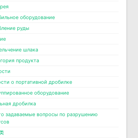
ерея
бильное оборудование
бление руды
ние
ельчение шлака
егория продукта
ости
ости о портативной дробилке
уппированное оборудование
льная дробилка
то задаваемые вопросы по разрушению
усов
类