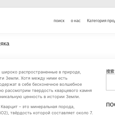
ование для дробления угл
поиск
о нас
Категория про
ка
няка
搜索
, широко распространенные в природе,
и Земли. Хотя между ними есть
содержат в себе бесконечное волшебное
но рассмотрим твердость кварцевого камня
уникальную ценность в истории Земли.
по
 Кварцит – это минеральная порода,
O2), твёрдость которой составляет около 7.