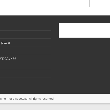
搜
索
е руды
 продукта
ия печного порошка
. All rights reserved.