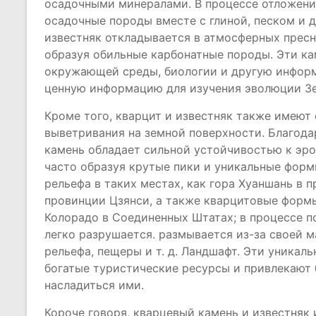
осадочными минералами. В процессе отложени
осадочные породы вместе с глиной, песком и 
известняк откладывается в атмосферных пресны
образуя обильные карбонатные породы. Эти ка
окружающей среды, биологии и другую информ
ценную информацию для изучения эволюции З
Кроме того, кварцит и известняк также имеют
выветривания на земной поверхности. Благод
камень обладает сильной устойчивостью к эро
часто образуя крутые пики и уникальные фор
рельефа в таких местах, как гора Хуаншань в 
провинции Цзянси, а также кварцитовые формы
Колорадо в Соединенных Штатах; в процессе п
легко разрушается. размывается из-за своей 
рельефа, пещеры и т. д. Ландшафт. Эти уника
богатые туристические ресурсы и привлекают 
насладиться ими.
Короче говоря, кварцевый камень и известняк