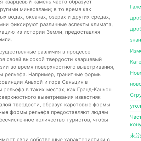
я кварцевый камень часто образует
Гал
другими минералами; в то время как
х водах, океанах, озерах и других средах,
дро
мни фиксируют различные аспекты климата,
дро
ацию из истории Земли, предоставляя
емли.
зна
Изм
 существенные различия в процессе
аря своей высокой твердости кварцевый
Кат
зии во время поверхностного выветривания,
Нов
мы рельефа. Например, гранитные формы
провинции Аньхой и гора Саньцин в
нов
 рельефа в таких местах, как Гранд-Каньон
Сгр
оверхностного выветривания известняк
малой твердости, образуя карстовые формы
уго
льные формы рельефа предоставляют людям
Час
бесчисленное количество туристов, чтобы
кон
未分
 имеют свои собственные характеристики с