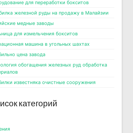
рудование для переработки бокситов
билка железной руды на продажу в Малайзии
ийские медные заводы
ьница для измельчения бокситов
рационная машина в угольных шахтах
бильно цена завода
нология обогащения железных руд обработка
ериалов
билки известняка очистные сооружения
исок категорий
ения